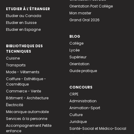
Orientation Post Collège
ETUDIER À L’ÉTRANGER
Mon master
Etudier au Canada
Grand Oral 2026
Etudier en Suisse
Etudier en Espagne
BLOG
Collège
BIBLIOTHEQUE DES
Lycée
TECHNIQUES
Supérieur
Cuisine
Orientation
Transports
Guide pratique
Mode - Vêtements
Coiffure - Esthétique -
Cosmétique
CONCOURS
Commerce - Vente
CRPE
Bâtiment - Architecture
Administration
Électricité
Animation-Sport
Mécanique automobile
Culture
Services à la personne
Juridique
Accompagnement Petite
Santé-Social et Médico-Social
enfance