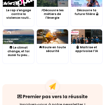
Le rap s'engage
⚡Découvre les
Découvre ta
contre la
métiers de
future filière 🔮
violence routi...
l'énergie
🚘 Roule en toute
🤖 Maitrise et
🌍 Le climat
sécurité
apprivoise l’IA
change, et toi
aussi tu peu...
💌 Premier pas vers la réussite
Inscrivez-vous à notre newsletter !