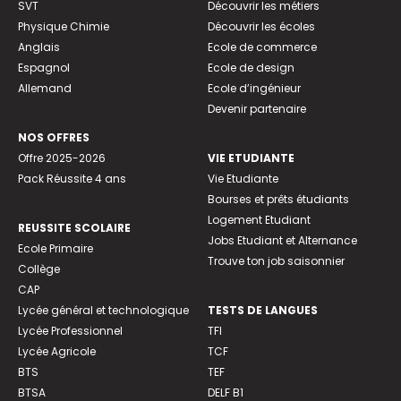
SVT
Découvrir les métiers
Physique Chimie
Découvrir les écoles
Anglais
Ecole de commerce
Espagnol
Ecole de design
Allemand
Ecole d’ingénieur
Devenir partenaire
NOS OFFRES
Offre 2025-2026
VIE ETUDIANTE
Pack Réussite 4 ans
Vie Etudiante
Bourses et prêts étudiants
Logement Etudiant
REUSSITE SCOLAIRE
Jobs Etudiant et Alternance
Ecole Primaire
Trouve ton job saisonnier
Collège
CAP
Lycée général et technologique
TESTS DE LANGUES
Lycée Professionnel
TFI
Lycée Agricole
TCF
BTS
TEF
BTSA
DELF B1