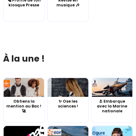
🗞️ Profite de ton
Révise en
kiosque Presse
musique 🎶
À la une !
Obtiens la
✨ Ose les
⚓️ Embarque
mention au Bac !
sciences !
avec la Marine
🚀
nationale