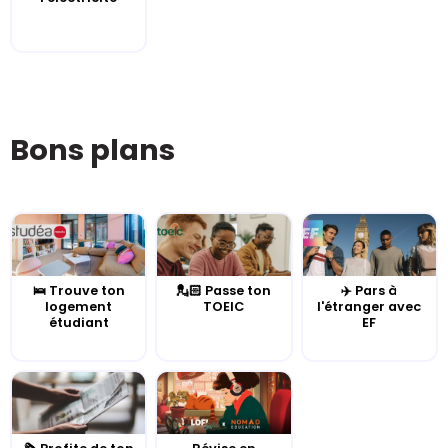
Bons plans
🛌 Trouve ton
💂🏻 Passe ton
✈️ Pars à
logement
TOEIC
l'étranger avec
étudiant
EF