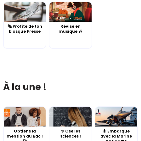
🗞️ Profite de ton
Révise en
kiosque Presse
musique 🎶
À la une !
Obtiens la
✨ Ose les
⚓️ Embarque
mention au Bac !
sciences !
avec la Marine