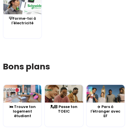
💡Forme-toi à
l'électricité
Bons plans
🛌 Trouve ton
💂🏻 Passe ton
✈️ Pars à
logement
TOEIC
l'étranger avec
étudiant
EF