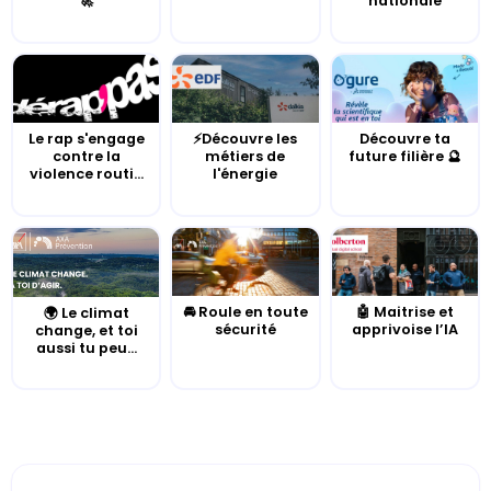
🚀
nationale
Le rap s'engage
⚡Découvre les
Découvre ta
contre la
métiers de
future filière 🔮
violence routi...
l'énergie
🚘 Roule en toute
🤖 Maitrise et
🌍 Le climat
sécurité
apprivoise l’IA
change, et toi
aussi tu peu...