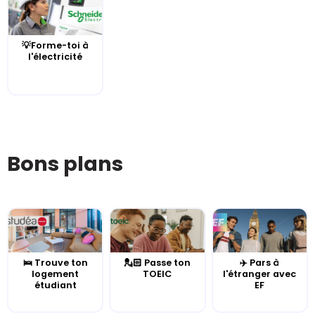
💡Forme-toi à
l'électricité
Bons plans
🛌 Trouve ton
💂🏻 Passe ton
✈️ Pars à
logement
TOEIC
l'étranger avec
étudiant
EF