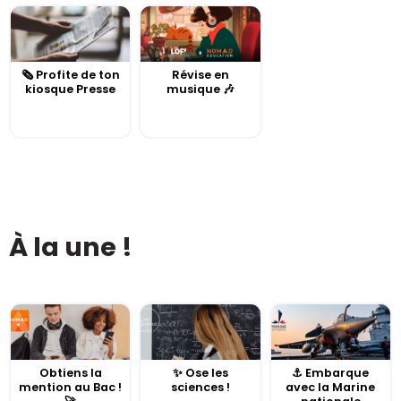
🗞️ Profite de ton
Révise en
kiosque Presse
musique 🎶
À la une !
Obtiens la
✨ Ose les
⚓️ Embarque
mention au Bac !
sciences !
avec la Marine