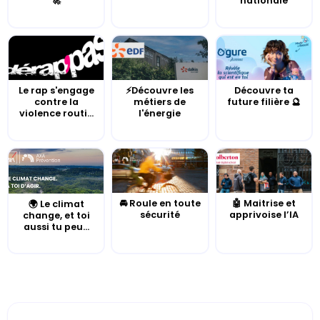
🚀
nationale
Le rap s'engage
⚡Découvre les
Découvre ta
contre la
métiers de
future filière 🔮
violence routi...
l'énergie
🚘 Roule en toute
🤖 Maitrise et
🌍 Le climat
sécurité
apprivoise l’IA
change, et toi
aussi tu peu...