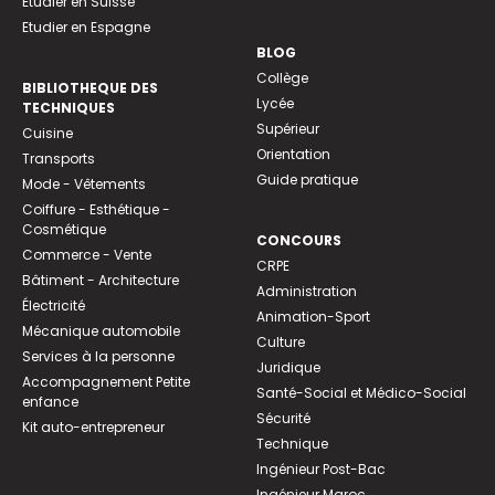
Etudier en Suisse
Etudier en Espagne
BLOG
Collège
BIBLIOTHEQUE DES
Lycée
TECHNIQUES
Supérieur
Cuisine
Orientation
Transports
Guide pratique
Mode - Vêtements
Coiffure - Esthétique -
Cosmétique
CONCOURS
Commerce - Vente
CRPE
Bâtiment - Architecture
Administration
Électricité
Animation-Sport
Mécanique automobile
Culture
Services à la personne
Juridique
Accompagnement Petite
Santé-Social et Médico-Social
enfance
Sécurité
Kit auto-entrepreneur
Technique
Ingénieur Post-Bac
Ingénieur Maroc