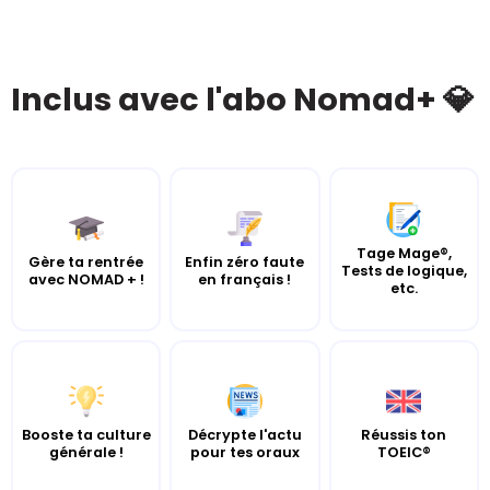
Inclus avec l'abo Nomad+ 💎
Tage Mage®,
Gère ta rentrée
Enfin zéro faute
Tests de logique,
avec NOMAD + !
en français !
etc.
Booste ta culture
Décrypte l'actu
Réussis ton
générale !
pour tes oraux
TOEIC®