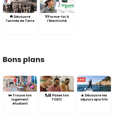
🪖 Découvre
💡Forme-toi à
l'armée de Terre
l'électricité
Bons plans
🛌 Trouve ton
💂🏻 Passe ton
☀️ Découvre les
logement
TOEIC
séjours sportifs
étudiant