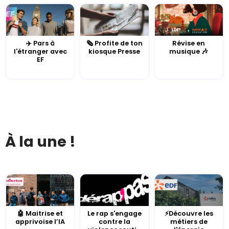
✈️ Pars à
🗞️ Profite de ton
Révise en
l'étranger avec
kiosque Presse
musique 🎶
EF
À la une !
🤖 Maitrise et
Le rap s'engage
⚡Découvre les
apprivoise l’IA
contre la
métiers de