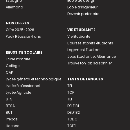
Espagnol
Ecole de design
Allemand
Ecole d’ingénieur
Devenir partenaire
NOS OFFRES
Offre 2025-2026
VIE ETUDIANTE
Pack Réussite 4 ans
Vie Etudiante
Bourses et prêts étudiants
Logement Etudiant
REUSSITE SCOLAIRE
Jobs Etudiant et Alternance
Ecole Primaire
Trouve ton job saisonnier
Collège
CAP
Lycée général et technologique
TESTS DE LANGUES
Lycée Professionnel
TFI
Lycée Agricole
TCF
BTS
TEF
BTSA
DELF B1
BUT
DELF B2
Prépas
TOEIC
Licence
TOEFL