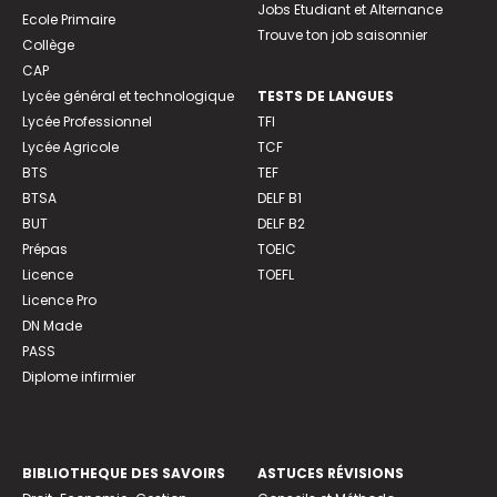
Jobs Etudiant et Alternance
Ecole Primaire
Trouve ton job saisonnier
Collège
CAP
Lycée général et technologique
TESTS DE LANGUES
Lycée Professionnel
TFI
Lycée Agricole
TCF
BTS
TEF
BTSA
DELF B1
BUT
DELF B2
Prépas
TOEIC
Licence
TOEFL
Licence Pro
DN Made
PASS
Diplome infirmier
BIBLIOTHEQUE DES SAVOIRS
ASTUCES RÉVISIONS