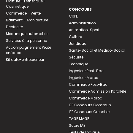
Coiffure - Esthétique -
Cosmétique
CONCOURS
Commerce - Vente
CRPE
Bâtiment - Architecture
Administration
Électricité
Animation-Sport
Mécanique automobile
Culture
Services à la personne
Juridique
Accompagnement Petite
Santé-Social et Médico-Social
enfance
Sécurité
Kit auto-entrepreneur
Technique
Ingénieur Post-Bac
Ingénieur Maroc
Commerce Post-Bac
Commerce Admission Parallèle
Commerce Maroc
IEP Concours Commun
IEP Concours Grenoble
TAGE MAGE
Score IAE
Tests de Logique