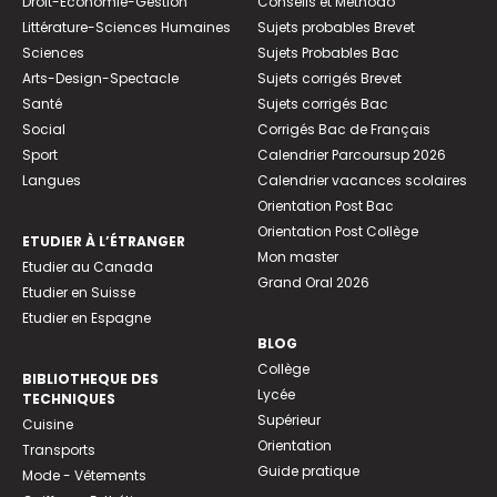
Droit-Economie-Gestion
Conseils et Méthodo
Littérature-Sciences Humaines
Sujets probables Brevet
Sciences
Sujets Probables Bac
Arts-Design-Spectacle
Sujets corrigés Brevet
Santé
Sujets corrigés Bac
Social
Corrigés Bac de Français
Sport
Calendrier Parcoursup 2026
Langues
Calendrier vacances scolaires
Orientation Post Bac
Orientation Post Collège
ETUDIER À L’ÉTRANGER
Mon master
Etudier au Canada
Grand Oral 2026
Etudier en Suisse
Etudier en Espagne
BLOG
Collège
BIBLIOTHEQUE DES
Lycée
TECHNIQUES
Supérieur
Cuisine
Orientation
Transports
Guide pratique
Mode - Vêtements