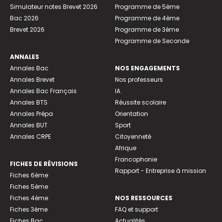
Simulateur notes Brevet 2026
Programme de 5ème
Bac 2026
Programme de 4ème
Brevet 2026
Programme de 3ème
Programme de Seconde
ANNALES
Annales Bac
NOS ENGAGEMENTS
Annales Brevet
Nos professeurs
Annales Bac Français
IA
Annales BTS
Réussite scolaire
Annales Prépa
Orientation
Annales BUT
Sport
Annales CRPE
Citoyenneté
Afrique
Francophonie
FICHES DE RÉVISIONS
Rapport - Entreprise à mission
Fiches 6ème
Fiches 5ème
Fiches 4ème
NOS RESSOURCES
Fiches 3ème
FAQ et support
Fiches Bac
Actualités