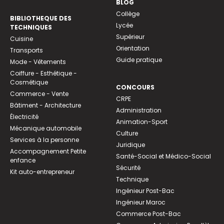
BLOG
Collège
BIBLIOTHEQUE DES
Lycée
TECHNIQUES
Supérieur
Cuisine
Orientation
Transports
Guide pratique
Mode - Vêtements
Coiffure - Esthétique -
Cosmétique
CONCOURS
Commerce - Vente
CRPE
Bâtiment - Architecture
Administration
Électricité
Animation-Sport
Mécanique automobile
Culture
Services à la personne
Juridique
Accompagnement Petite
Santé-Social et Médico-Social
enfance
Sécurité
Kit auto-entrepreneur
Technique
Ingénieur Post-Bac
Ingénieur Maroc
Commerce Post-Bac