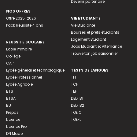
Devenir partenaire
NOS OFFRES
Offre 2025-2026
VIE ETUDIANTE
Pack Réussite 4 ans
Vie Etudiante
Bourses et prêts étudiants
Logement Etudiant
REUSSITE SCOLAIRE
Jobs Etudiant et Alternance
Ecole Primaire
Trouve ton job saisonnier
Collège
CAP
Lycée général et technologique
TESTS DE LANGUES
Lycée Professionnel
TFI
Lycée Agricole
TCF
BTS
TEF
BTSA
DELF B1
BUT
DELF B2
Prépas
TOEIC
Licence
TOEFL
Licence Pro
DN Made