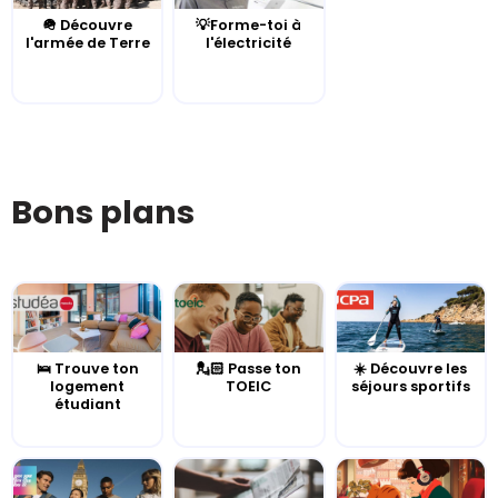
🪖 Découvre
💡Forme-toi à
l'armée de Terre
l'électricité
Bons plans
🛌 Trouve ton
💂🏻 Passe ton
☀️ Découvre les
logement
TOEIC
séjours sportifs
étudiant