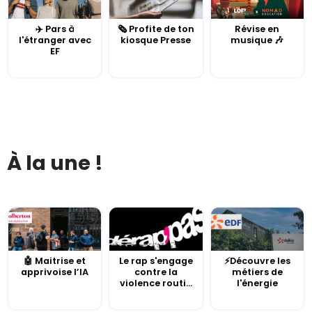
✈️ Pars à
🗞️ Profite de ton
Révise en
l'étranger avec
kiosque Presse
musique 🎶
EF
À la une !
🤖 Maitrise et
Le rap s'engage
⚡Découvre les
apprivoise l’IA
contre la
métiers de
violence routi...
l'énergie