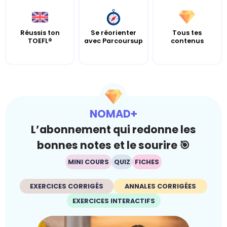
Réussis ton
Se réorienter
Tous tes
TOEFL®
avec Parcoursup
contenus
NOMAD+
L’abonnement qui redonne les
bonnes notes et le sourire 🎯
MINI COURS
QUIZ
FICHES
EXERCICES CORRIGÉS
ANNALES CORRIGÉES
EXERCICES INTERACTIFS