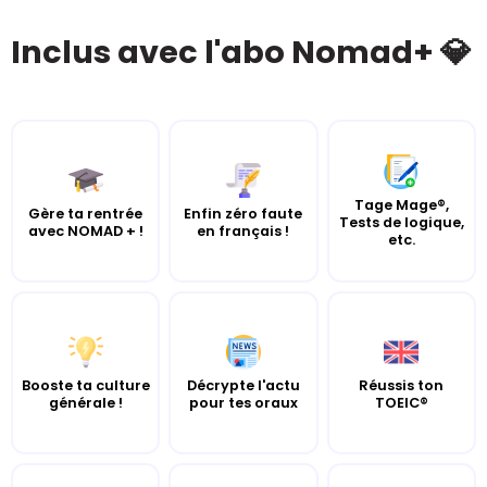
Inclus avec l'abo Nomad+ 💎
Tage Mage®,
Gère ta rentrée
Enfin zéro faute
Tests de logique,
avec NOMAD + !
en français !
etc.
Booste ta culture
Décrypte l'actu
Réussis ton
générale !
pour tes oraux
TOEIC®