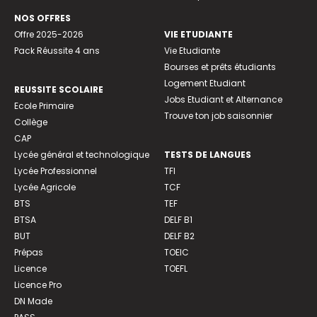
NOS OFFRES
Offre 2025-2026
VIE ETUDIANTE
Pack Réussite 4 ans
Vie Etudiante
Bourses et prêts étudiants
Logement Etudiant
REUSSITE SCOLAIRE
Jobs Etudiant et Alternance
Ecole Primaire
Trouve ton job saisonnier
Collège
CAP
Lycée général et technologique
TESTS DE LANGUES
Lycée Professionnel
TFI
Lycée Agricole
TCF
BTS
TEF
BTSA
DELF B1
BUT
DELF B2
Prépas
TOEIC
Licence
TOEFL
Licence Pro
DN Made