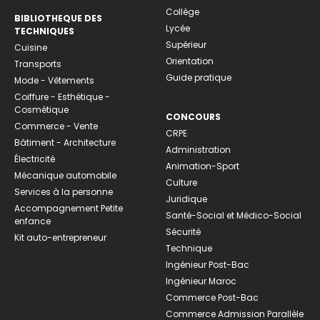
Collège
BIBLIOTHEQUE DES
Lycée
TECHNIQUES
Supérieur
Cuisine
Orientation
Transports
Guide pratique
Mode - Vêtements
Coiffure - Esthétique -
Cosmétique
CONCOURS
Commerce - Vente
CRPE
Bâtiment - Architecture
Administration
Électricité
Animation-Sport
Mécanique automobile
Culture
Services à la personne
Juridique
Accompagnement Petite
Santé-Social et Médico-Social
enfance
Sécurité
Kit auto-entrepreneur
Technique
Ingénieur Post-Bac
Ingénieur Maroc
Commerce Post-Bac
Commerce Admission Parallèle