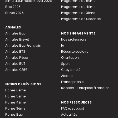
Simulateur notes Brevet 2026
Programme de 5ème
Bac 2026
Programme de 4ème
Brevet 2026
Programme de 3ème
Programme de Seconde
ANNALES
Annales Bac
NOS ENGAGEMENTS
Annales Brevet
Nos professeurs
Annales Bac Français
IA
Annales BTS
Réussite scolaire
Annales Prépa
Orientation
Annales BUT
Sport
Annales CRPE
Citoyenneté
Afrique
Francophonie
FICHES DE RÉVISIONS
Rapport - Entreprise à mission
Fiches 6ème
Fiches 5ème
Fiches 4ème
NOS RESSOURCES
Fiches 3ème
FAQ et support
Fiches Bac
Actualités