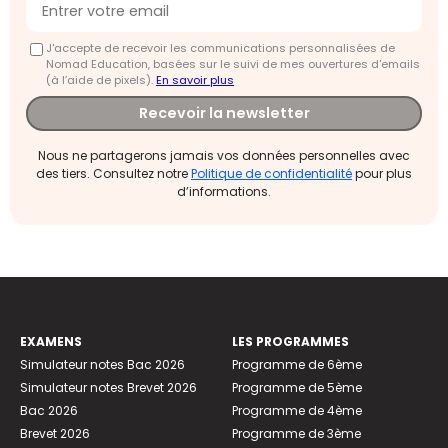
J'accepte de recevoir les communications personnalisées de
Nomad Education, basées sur le suivi de mes ouvertures d'emails
(à l’aide de pixels).
En savoir plus
Recevoir la newsletter
Nous ne partagerons jamais vos données personnelles avec
des tiers. Consultez notre
Politique de confidentialité
pour plus
d’informations.
EXAMENS
LES PROGRAMMES
Simulateur notes Bac 2026
Programme de 6ème
Simulateur notes Brevet 2026
Programme de 5ème
Bac 2026
Programme de 4ème
Brevet 2026
Programme de 3ème