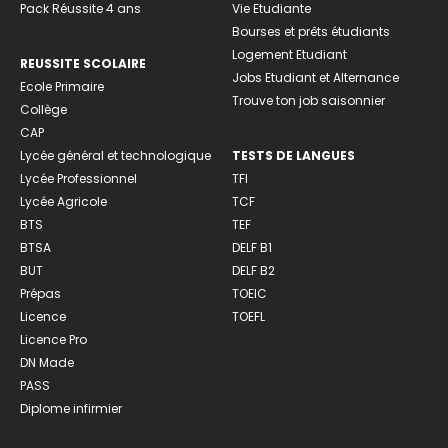
Pack Réussite 4 ans
Vie Etudiante
Bourses et prêts étudiants
Logement Etudiant
REUSSITE SCOLAIRE
Jobs Etudiant et Alternance
Ecole Primaire
Trouve ton job saisonnier
Collège
CAP
Lycée général et technologique
TESTS DE LANGUES
Lycée Professionnel
TFI
Lycée Agricole
TCF
BTS
TEF
BTSA
DELF B1
BUT
DELF B2
Prépas
TOEIC
Licence
TOEFL
Licence Pro
DN Made
PASS
Diplome infirmier