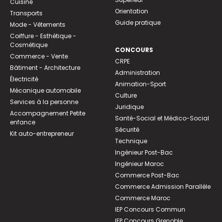
Cuisine
Orientation
Transports
Guide pratique
Mode - Vêtements
Coiffure - Esthétique -
Cosmétique
CONCOURS
Commerce - Vente
CRPE
Bâtiment - Architecture
Administration
Électricité
Animation-Sport
Mécanique automobile
Culture
Services à la personne
Juridique
Accompagnement Petite
Santé-Social et Médico-Social
enfance
Sécurité
Kit auto-entrepreneur
Technique
Ingénieur Post-Bac
Ingénieur Maroc
Commerce Post-Bac
Commerce Admission Parallèle
Commerce Maroc
IEP Concours Commun
IEP Concours Grenoble