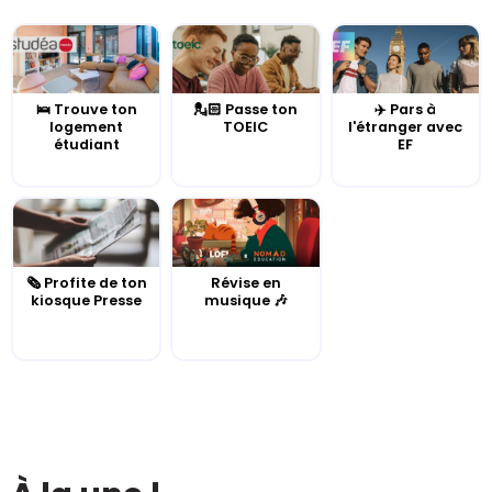
🛌 Trouve ton
💂🏻 Passe ton
✈️ Pars à
logement
TOEIC
l'étranger avec
étudiant
EF
🗞️ Profite de ton
Révise en
kiosque Presse
musique 🎶