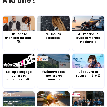
À la une !
Obtiens la
✨ Ose les
⚓️ Embarque
mention au Bac !
sciences !
avec la Marine
🚀
nationale
Le rap s'engage
⚡Découvre les
Découvre ta
contre la
métiers de
future filière 🔮
violence routi...
l'énergie