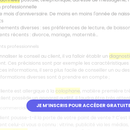
n professionnelle
le mois d'anniversaire. De moins en moins l'année de nai
ts
ements diverses : ses préférences de lecture, de boisso
ts récents : divorce, mariage, maternité...
ts professionnels
aliser le conseil au client, il va falloir établir un
diagnost
ient. Ces précisions sont par exemple les caractéristiques 
es informations, il sera plus facile de conseiller un ou des 
nformations diverses sont à prendre en compte ;
liente est allergique à la
colophane
, matière première tr
client possède un appareil auditif, il faudra être très a
JE M’INSCRIS POUR ACCÉDER GRATUIT
«commerciales»
lient pousse-t-il la porte de votre point de vente ? C'es
 celui-ci vous a connu : vitrine, publicité via les médias, 