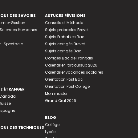
EQUE DES SAVOIRS
ASTUCES RÉVISIONS
nomie-Gestion
Conseils et Méthodo
e-Sciences Humaines
Sujets probables Brevet
Sujets Probables Bac
n-Spectacle
Sujets corrigés Brevet
Sujets corrigés Bac
Corrigés Bac de Français
Calendrier Parcoursup 2026
Calendrier vacances scolaires
Orientation Post Bac
Orientation Post Collège
 L’ÉTRANGER
Mon master
u Canada
Grand Oral 2026
Suisse
 Espagne
BLOG
Collège
EQUE DES TECHNIQUES
Lycée