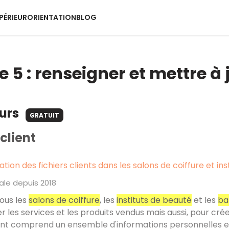
PÉRIEUR
ORIENTATION
BLOG
 5 : renseigner et mettre à j
ours
GRATUIT
 client
ion des fichiers clients dans les salons de coiffure et ins
ale depuis 2018
tous les
salons de coiffure
, les
instituts de beauté
et les
ba
 les services et les produits vendus mais aussi, pour créer
ient comprend un ensemble d'informations personnelles et 