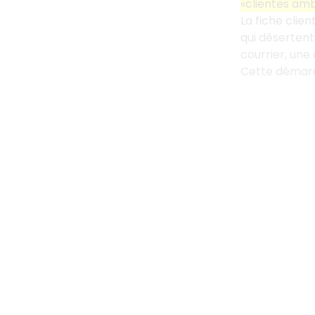
«clientes am
La fiche clie
qui désertent
courrier, une
Cette démarch