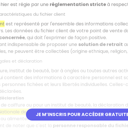
chier est régie par une
réglementation stricte
à respect
aractéristiques du fichier client
ent
est représenté par l'ensemble des informations collec
s. Les données du fichier client de votre point de vente do
 concernée
, qui doit l'exprimer de façon positive.
dant indispensable de proposer une
solution de retrait
au
es, ne peuvent être collectées (origine ethnique, religion, 
gales et déclaration
ure, institut de beauté, bar à ongles ou toutes autres acti
i contient des informations à caractère personnel est s
 personnes fichées et leurs libertés individuelles. Celles-ci
déclarées.
déclaration
de coiffure ou pour un institut de beauté, la déclaration d
tionale de l'Informatique et des Libertés (CNIL)
. En quel
JE M’INSCRIS POUR ACCÉDER GRATUIT
 ou alimenter doit être déclaré ou non.
ant de noter que c'est la
personne responsable du fichie