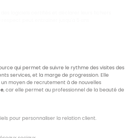
des logiciels certifiés et déclarer leurs fichiers
n-respect peut entraîner jusqu'à 5 ans
urce qui permet de suivre le rythme des visites des
ents services, et la marge de progression. Elle
mme un moyen de recrutement à de nouvelles
le
, car elle permet au professionnel de la beauté de
els pour personnaliser la relation client.
réseaux sociaux