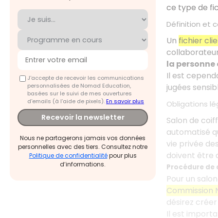
ce type de fi
Définition et c
Un
fichier cli
collaborateur
la personne
Il est cepen
J'accepte de recevoir les communications
personnalisées de Nomad Education,
jugées sensibl
basées sur le suivi de mes ouvertures
d'emails (à l’aide de pixels).
En savoir plus
Obligations lé
Recevoir la newsletter
Salon de coiff
automatisé qu
Nous ne partagerons jamais vos données
vie privée des
personnelles avec des tiers. Consultez notre
doivent être 
Politique de confidentialité
pour plus
d’informations.
Procédure de 
Pour un salon 
Commission Na
désirez créer
Il est import