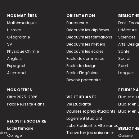
NOS MATIÈRES
ORIENTATION
BIBLIOTH
Mathématiques
Parcoursup
Droit-Eco
Histoire
Découvrir les diplômes
Littératur
Géographie
Découvrir les formations
Sciences
SVT
Découvrir les métiers
Arts-Desig
Physique Chimie
Découvrir les écoles
Santé
Anglais
Ecole de commerce
Social
Espagnol
Ecole de design
Sport
Allemand
Ecole d’ingénieur
Langues
Devenir partenaire
NOS OFFRES
ETUDIER À
Offre 2025-2026
VIE ETUDIANTE
Etudier a
Pack Réussite 4 ans
Vie Etudiante
Etudier en 
Bourses et prêts étudiants
Etudier en
Logement Etudiant
REUSSITE SCOLAIRE
Jobs Etudiant et Alternance
Ecole Primaire
BIBLIOTH
sion
Trouve ton job saisonnier
Collège
Cuisine