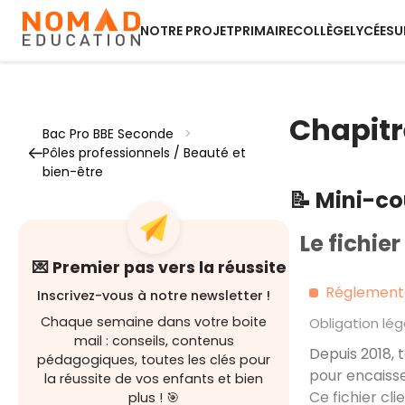
NOTRE PROJET
PRIMAIRE
COLLÈGE
LYCÉE
SU
Chapitre
Bac Pro BBE Seconde
>
Pôles professionnels / Beauté et
bien-être
📝 Mini-c
Le fichier
💌 Premier pas vers la réussite
Réglementat
Inscrivez-vous à notre newsletter !
Chaque semaine dans votre boite
Obligation lég
mail : conseils, contenus
Depuis 2018, 
pédagogiques, toutes les clés pour
pour encaisser
la réussite de vos enfants et bien
Ce fichier cl
plus ! 🎯