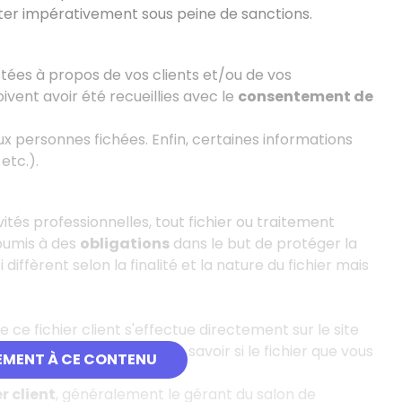
er impérativement sous peine de sanctions.
tées à propos de vos clients et/ou de vos
ivent avoir été recueillies avec le
consentement de
x personnes fichées. Enfin, certaines informations
etc.).
vités professionnelles, tout fichier ou traitement
oumis à des
obligations
dans le but de protéger la
 diffèrent selon la finalité et la nature du fichier mais
e ce fichier client s'effectue directement sur le site
ques clics, il est possible de savoir si le fichier que vous
EMENT À CE CONTENU
r client
, généralement le gérant du salon de