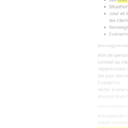
Situatio
Jour et 
les clien
Renseign
Événemen
Renseignemen
Afin de personn
conseil au cl
répertoriant c
De plus des i
Exemples
Noter si une c
encore si un 
Informations 
Pourquoi un c
savoir comment