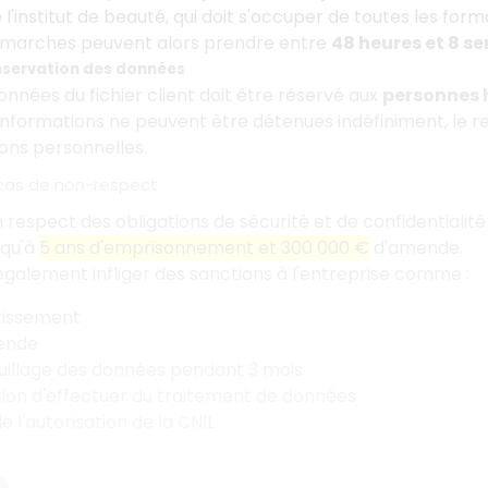
e l'institut de beauté, qui doit s'occuper de toutes les fo
 démarches peuvent alors prendre entre
48 heures et 8 s
nservation des données
onnées du fichier client doit être réservé aux
personnes 
 informations ne peuvent être détenues indéfiniment, le r
ons personnelles.
cas de non-respect
 respect des obligations de sécurité et de confidentialité
squ'à
5 ans d'emprisonnement et 300 000 €
d'amende.
également infliger des sanctions à l'entreprise comme :
tissement
ende
uillage des données pendant 3 mois
tion d'effectuer du traitement de données
e l'autorisation de la CNIL