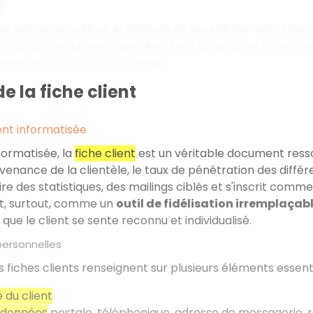
es salons de coiffure et instituts de beauté doivent utiliser 
CNIL. Le consentement des clients est obligatoire, et le no
ment et 300 000 € d'amende.
de la fiche client
ient informatisée
nformatisée, la
fiche client
est un véritable document resso
ovenance de la clientèle, le taux de pénétration des différ
re des statistiques, des mailings ciblés et s'inscrit co
et, surtout, comme un
outil de fidélisation irremplaçab
 que le client se sente reconnu et individualisé.
personnelles
s fiches clients renseignent sur plusieurs éléments essenti
é du client
rdonnées
postale, téléphonique, adresse de messagerie, 