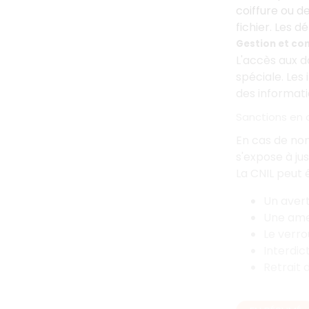
coiffure ou d
fichier. Les
Gestion et co
L'accès aux d
spéciale. Les
des informati
Sanctions en 
En cas de non
s'expose à ju
La CNIL peut 
Un aver
Une am
Le verro
Interdic
Retrait d