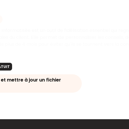
t informatisée est un outil de fidélisation essentiel qui r
es du client. Elle permet de personnaliser les conseils, de
s plus de 4 mois pour éviter qu'ils se tournent vers la co
ATUIT
et mettre à jour un fichier