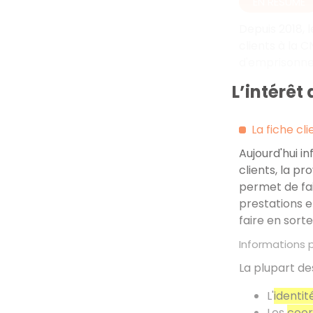
EN RÉSUMÉ
Depuis 2018, l
clients à la 
d'emprisonne
L’intérêt 
La fiche cl
Aujourd'hui i
clients, la pr
permet de fai
prestations 
faire en sorte
Informations 
La plupart de
L'
identit
Les
coo