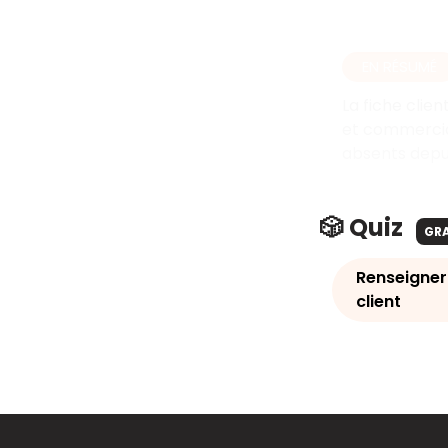
EN RÉSUMÉ
La fiche clien
et commercial
absents depui
🎲 Quiz
GR
Renseigner 
client