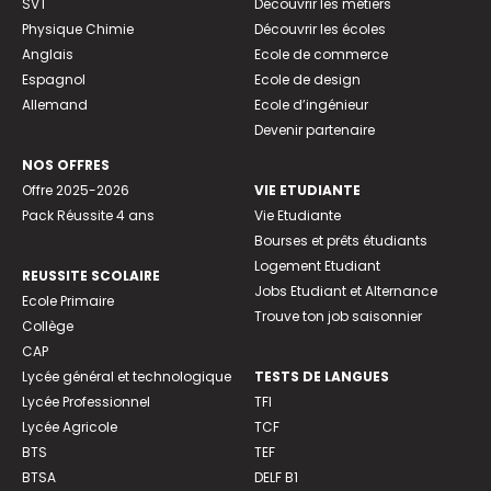
SVT
Découvrir les métiers
Physique Chimie
Découvrir les écoles
Anglais
Ecole de commerce
Espagnol
Ecole de design
Allemand
Ecole d’ingénieur
Devenir partenaire
NOS OFFRES
Offre 2025-2026
VIE ETUDIANTE
Pack Réussite 4 ans
Vie Etudiante
Bourses et prêts étudiants
Logement Etudiant
REUSSITE SCOLAIRE
Jobs Etudiant et Alternance
Ecole Primaire
Trouve ton job saisonnier
Collège
CAP
Lycée général et technologique
TESTS DE LANGUES
Lycée Professionnel
TFI
Lycée Agricole
TCF
BTS
TEF
BTSA
DELF B1