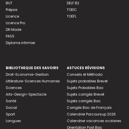
BUT
DELF B2
Prépas
TOEIC
Licence
TOEFL
Licence Pro
DN Made
PASS
Diplome infirmier
BIBLIOTHEQUE DES SAVOIRS
ASTUCES RÉVISIONS
Droit-Economie-Gestion
Conseils et Méthodo
Littérature-Sciences Humaines
Sujets probables Brevet
Sciences
Sujets Probables Bac
Arts-Design-Spectacle
Sujets corrigés Brevet
Santé
Sujets corrigés Bac
Social
Corrigés Bac de Français
Sport
Calendrier Parcoursup 2026
Langues
Calendrier vacances scolaires
Orientation Post Bac