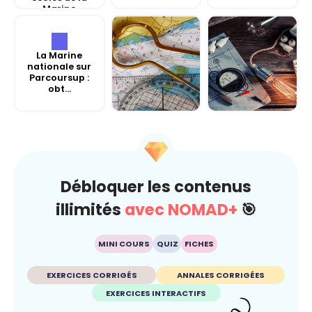
Marine
La Marine
nationale sur
Parcoursup :
obt...
Révise les Maths
Révise la
avec la Marine
Physique-
national...
Chimie avec la
Marine...
Débloquer les contenus
illimités
avec NOMAD+
🎯
MINI COURS
QUIZ
FICHES
EXERCICES CORRIGÉS
ANNALES CORRIGÉES
EXERCICES INTERACTIFS