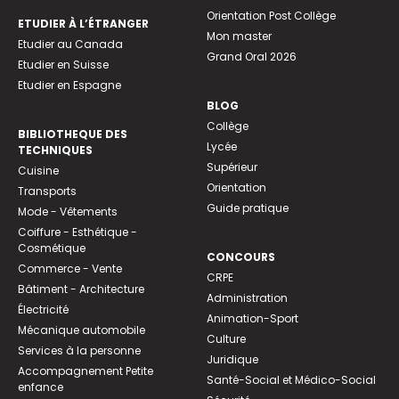
Orientation Post Collège
ETUDIER À L’ÉTRANGER
Mon master
Etudier au Canada
Grand Oral 2026
Etudier en Suisse
Etudier en Espagne
BLOG
Collège
BIBLIOTHEQUE DES
Lycée
TECHNIQUES
Supérieur
Cuisine
Orientation
Transports
Guide pratique
Mode - Vêtements
Coiffure - Esthétique -
Cosmétique
CONCOURS
Commerce - Vente
CRPE
Bâtiment - Architecture
Administration
Électricité
Animation-Sport
Mécanique automobile
Culture
Services à la personne
Juridique
Accompagnement Petite
Santé-Social et Médico-Social
enfance