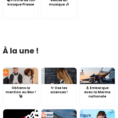
🗞️ Profite de ton
Révise en
kiosque Presse
musique 🎶
À la une !
Obtiens la
✨ Ose les
⚓️ Embarque
mention au Bac !
sciences !
avec la Marine
🚀
nationale