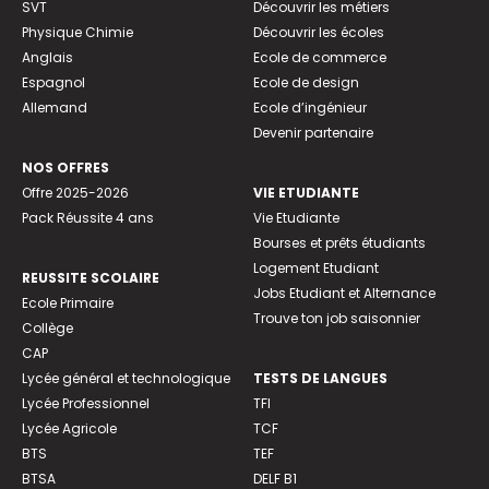
SVT
Découvrir les métiers
Physique Chimie
Découvrir les écoles
Anglais
Ecole de commerce
Espagnol
Ecole de design
Allemand
Ecole d’ingénieur
Devenir partenaire
NOS OFFRES
Offre 2025-2026
VIE ETUDIANTE
Pack Réussite 4 ans
Vie Etudiante
Bourses et prêts étudiants
Logement Etudiant
REUSSITE SCOLAIRE
Jobs Etudiant et Alternance
Ecole Primaire
Trouve ton job saisonnier
Collège
CAP
Lycée général et technologique
TESTS DE LANGUES
Lycée Professionnel
TFI
Lycée Agricole
TCF
BTS
TEF
BTSA
DELF B1