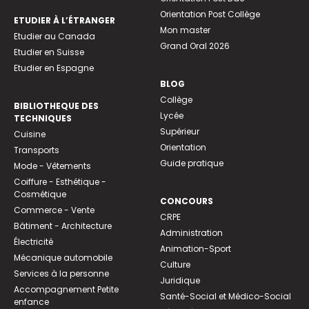
Orientation Post Collège
ETUDIER À L’ÉTRANGER
Mon master
Etudier au Canada
Grand Oral 2026
Etudier en Suisse
Etudier en Espagne
BLOG
Collège
BIBLIOTHEQUE DES
Lycée
TECHNIQUES
Supérieur
Cuisine
Orientation
Transports
Guide pratique
Mode - Vêtements
Coiffure - Esthétique -
Cosmétique
CONCOURS
Commerce - Vente
CRPE
Bâtiment - Architecture
Administration
Électricité
Animation-Sport
Mécanique automobile
Culture
Services à la personne
Juridique
Accompagnement Petite
Santé-Social et Médico-Social
enfance