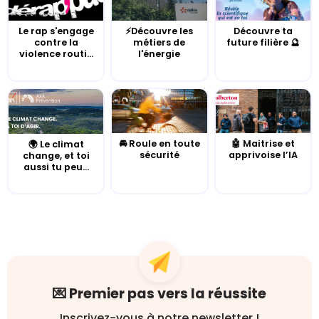
Le rap s'engage
⚡Découvre les
Découvre ta
contre la
métiers de
future filière 🔮
violence routi...
l'énergie
🚘 Roule en toute
🤖 Maitrise et
🌍 Le climat
sécurité
apprivoise l’IA
change, et toi
aussi tu peu...
💌 Premier pas vers la réussite
Inscrivez-vous à notre newsletter !