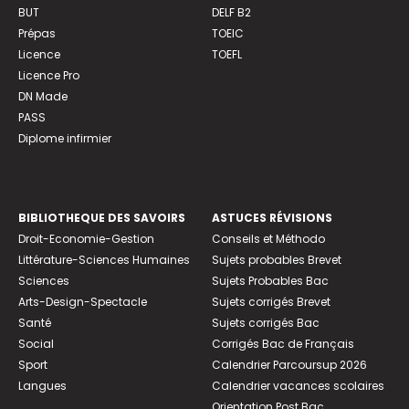
BUT
DELF B2
Prépas
TOEIC
Licence
TOEFL
Licence Pro
DN Made
PASS
Diplome infirmier
BIBLIOTHEQUE DES SAVOIRS
ASTUCES RÉVISIONS
Droit-Economie-Gestion
Conseils et Méthodo
Littérature-Sciences Humaines
Sujets probables Brevet
Sciences
Sujets Probables Bac
Arts-Design-Spectacle
Sujets corrigés Brevet
Santé
Sujets corrigés Bac
Social
Corrigés Bac de Français
Sport
Calendrier Parcoursup 2026
Langues
Calendrier vacances scolaires
Orientation Post Bac