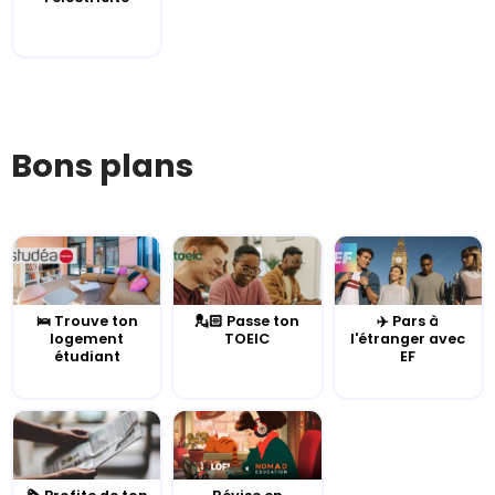
Bons plans
🛌 Trouve ton
💂🏻 Passe ton
✈️ Pars à
logement
TOEIC
l'étranger avec
étudiant
EF