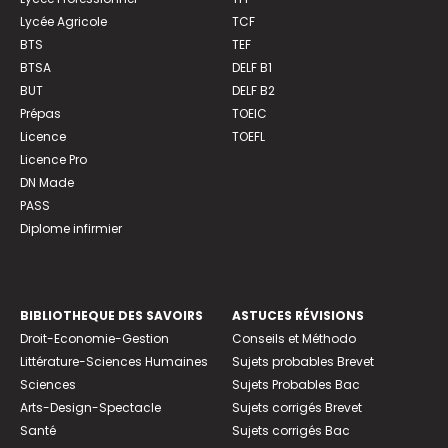
Lycée Agricole
TCF
BTS
TEF
BTSA
DELF B1
BUT
DELF B2
Prépas
TOEIC
Licence
TOEFL
Licence Pro
DN Made
PASS
Diplome infirmier
BIBLIOTHEQUE DES SAVOIRS
ASTUCES RÉVISIONS
Droit-Economie-Gestion
Conseils et Méthodo
Littérature-Sciences Humaines
Sujets probables Brevet
Sciences
Sujets Probables Bac
Arts-Design-Spectacle
Sujets corrigés Brevet
Santé
Sujets corrigés Bac