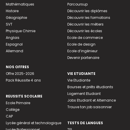
Mathématiques
Parcoursup
Histoire
Découvrir les diplômes
Géographie
Découvrir les formations
SVT
Découvrir les métiers
Physique Chimie
Découvrir les écoles
Anglais
Ecole de commerce
Espagnol
Ecole de design
Allemand
Ecole d’ingénieur
Devenir partenaire
NOS OFFRES
Offre 2025-2026
VIE ETUDIANTE
Pack Réussite 4 ans
Vie Etudiante
Bourses et prêts étudiants
Logement Etudiant
REUSSITE SCOLAIRE
Jobs Etudiant et Alternance
Ecole Primaire
Trouve ton job saisonnier
Collège
CAP
Lycée général et technologique
TESTS DE LANGUES
Lycée Professionnel
TFI