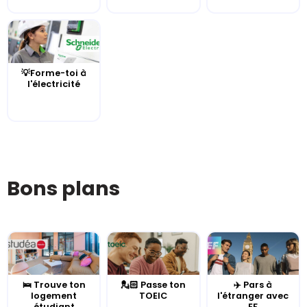
💡Forme-toi à
l'électricité
Bons plans
🛌 Trouve ton
💂🏻 Passe ton
✈️ Pars à
logement
TOEIC
l'étranger avec
étudiant
EF