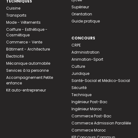
TECHNIQUES
Supérieur
Cuisine
Orientation
Transports
Guide pratique
Mode - Vêtements
Coiffure - Esthétique -
Cosmétique
CONCOURS
Commerce - Vente
CRPE
Bâtiment - Architecture
Administration
Électricité
Animation-Sport
Mécanique automobile
Culture
Services à la personne
Juridique
Accompagnement Petite
Santé-Social et Médico-Social
enfance
Sécurité
Kit auto-entrepreneur
Technique
Ingénieur Post-Bac
Ingénieur Maroc
Commerce Post-Bac
Commerce Admission Parallèle
Commerce Maroc
IEP Concours Commun