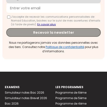
J'accepte de recevoir les communications personnalisées de
Nomad Education, basées sur le suivi de mes ouvertures d'emails
(à l’aide de pixels).
En savoir plus
Recevoir la newsletter
Nous ne partagerons jamais vos données personnelles avec
des tiers. Consultez notre
Politique de confidentialité
pour plus
d’informations.
EXAMENS
LES PROGRAMMES
Simulateur notes Bac 2026
Programme de 6ème
Simulateur notes Brevet 2026
Programme de 5ème
Bac 2026
Programme de 4ème