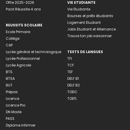
Offre 2025-2026
VIE ETUDIANTE
Pack Réussite 4 ans
Vie Etudiante
Bourses et prêts étudiants
Logement Etudiant
REUSSITE SCOLAIRE
Jobs Etudiant et Alternance
Ecole Primaire
Trouve ton job saisonnier
Collège
CAP
Lycée général et technologique
TESTS DE LANGUES
Lycée Professionnel
TFI
Lycée Agricole
TCF
BTS
TEF
BTSA
DELF B1
BUT
DELF B2
Prépas
TOEIC
Licence
TOEFL
Licence Pro
DN Made
PASS
Diplome infirmier