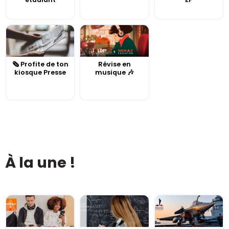
🗞️ Profite de ton
Révise en
kiosque Presse
musique 🎶
À la une !