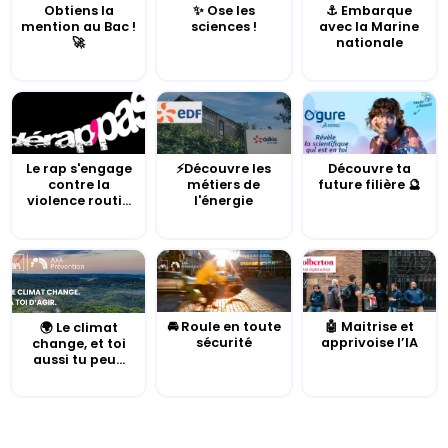
Obtiens la
✨ Ose les
⚓️ Embarque
mention au Bac !
sciences !
avec la Marine
🚀
nationale
Le rap s'engage
⚡Découvre les
Découvre ta
contre la
métiers de
future filière 🔮
violence routi...
l'énergie
🚘 Roule en toute
🤖 Maitrise et
🌍 Le climat
sécurité
apprivoise l’IA
change, et toi
aussi tu peu...