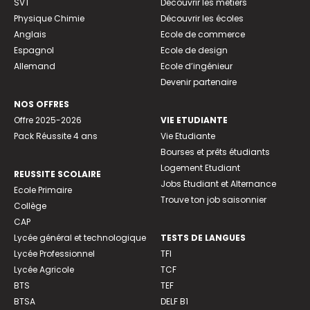
SVT
Découvrir les métiers
Physique Chimie
Découvrir les écoles
Anglais
Ecole de commerce
Espagnol
Ecole de design
Allemand
Ecole d’ingénieur
Devenir partenaire
NOS OFFRES
Offre 2025-2026
VIE ETUDIANTE
Pack Réussite 4 ans
Vie Etudiante
Bourses et prêts étudiants
Logement Etudiant
REUSSITE SCOLAIRE
Jobs Etudiant et Alternance
Ecole Primaire
Trouve ton job saisonnier
Collège
CAP
Lycée général et technologique
TESTS DE LANGUES
Lycée Professionnel
TFI
Lycée Agricole
TCF
BTS
TEF
BTSA
DELF B1