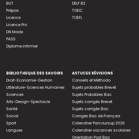
BUT
DELF B2
Prépas
TOEIC
Licence
TOEFL
Licence Pro
DN Made
PASS
Diplome infirmier
BIBLIOTHEQUE DES SAVOIRS
ASTUCES RÉVISIONS
Droit-Economie-Gestion
Conseils et Méthodo
Littérature-Sciences Humaines
Sujets probables Brevet
Sciences
Sujets Probables Bac
Arts-Design-Spectacle
Sujets corrigés Brevet
Santé
Sujets corrigés Bac
Social
Corrigés Bac de Français
Sport
Calendrier Parcoursup 2026
Langues
Calendrier vacances scolaires
Orientation Post Bac