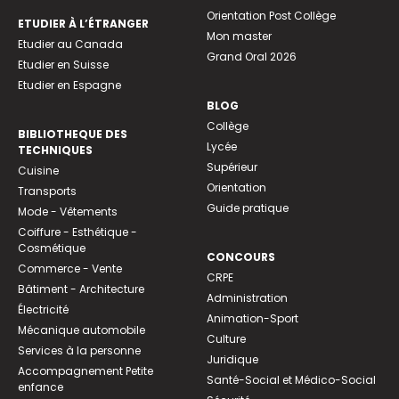
Orientation Post Collège
ETUDIER À L’ÉTRANGER
Mon master
Etudier au Canada
Grand Oral 2026
Etudier en Suisse
Etudier en Espagne
BLOG
Collège
BIBLIOTHEQUE DES
Lycée
TECHNIQUES
Supérieur
Cuisine
Orientation
Transports
Guide pratique
Mode - Vêtements
Coiffure - Esthétique -
Cosmétique
CONCOURS
Commerce - Vente
CRPE
Bâtiment - Architecture
Administration
Électricité
Animation-Sport
Mécanique automobile
Culture
Services à la personne
Juridique
Accompagnement Petite
Santé-Social et Médico-Social
enfance