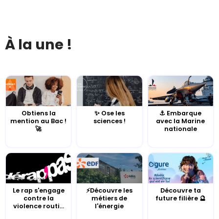
À la une !
Obtiens la
✨ Ose les
⚓️ Embarque
mention au Bac !
sciences !
avec la Marine
🚀
nationale
Le rap s'engage
⚡Découvre les
Découvre ta
contre la
métiers de
future filière 🔮
violence routi...
l'énergie