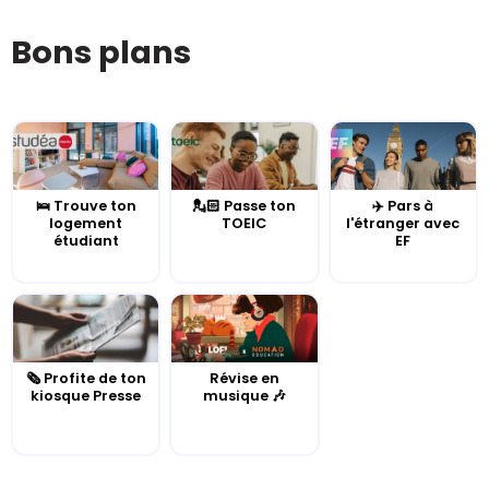
Bons plans
🛌 Trouve ton
💂🏻 Passe ton
✈️ Pars à
logement
TOEIC
l'étranger avec
étudiant
EF
🗞️ Profite de ton
Révise en
kiosque Presse
musique 🎶