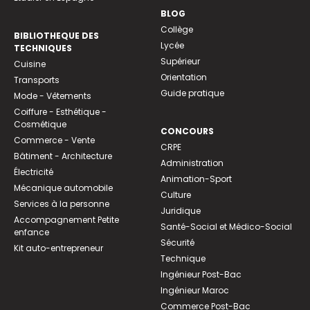
BLOG
Collège
BIBLIOTHEQUE DES
Lycée
TECHNIQUES
Supérieur
Cuisine
Orientation
Transports
Guide pratique
Mode - Vêtements
Coiffure - Esthétique -
Cosmétique
CONCOURS
Commerce - Vente
CRPE
Bâtiment - Architecture
Administration
Électricité
Animation-Sport
Mécanique automobile
Culture
Services à la personne
Juridique
Accompagnement Petite
Santé-Social et Médico-Social
enfance
Sécurité
Kit auto-entrepreneur
Technique
Ingénieur Post-Bac
Ingénieur Maroc
Commerce Post-Bac