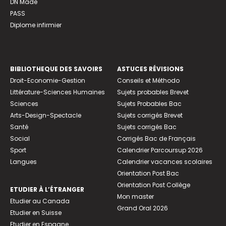
DN Made
PASS
Diplome infirmier
BIBLIOTHEQUE DES SAVOIRS
ASTUCES RÉVISIONS
Droit-Economie-Gestion
Conseils et Méthodo
Littérature-Sciences Humaines
Sujets probables Brevet
Sciences
Sujets Probables Bac
Arts-Design-Spectacle
Sujets corrigés Brevet
Santé
Sujets corrigés Bac
Social
Corrigés Bac de Français
Sport
Calendrier Parcoursup 2026
Langues
Calendrier vacances scolaires
Orientation Post Bac
Orientation Post Collège
ETUDIER À L’ÉTRANGER
Mon master
Etudier au Canada
Grand Oral 2026
Etudier en Suisse
Etudier en Espagne