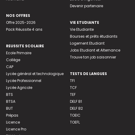
Devenir partenaire
NOS OFFRES
Offre 2025-2026
VIE ETUDIANTE
Pack Réussite 4 ans
Vie Etudiante
Bourses et prêts étudiants
Logement Etudiant
REUSSITE SCOLAIRE
Jobs Etudiant et Alternance
Ecole Primaire
Trouve ton job saisonnier
Collège
CAP
Lycée général et technologique
TESTS DE LANGUES
Lycée Professionnel
TFI
Lycée Agricole
TCF
BTS
TEF
BTSA
DELF B1
BUT
DELF B2
Prépas
TOEIC
Licence
TOEFL
Licence Pro