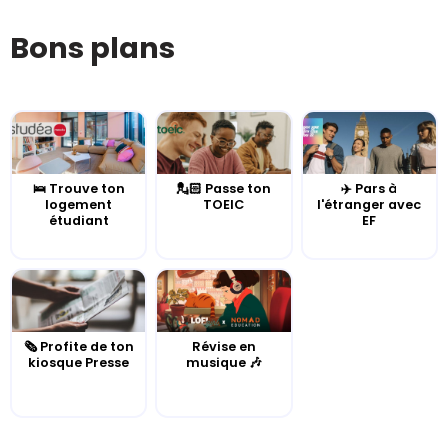
Bons plans
🛌 Trouve ton
💂🏻 Passe ton
✈️ Pars à
logement
TOEIC
l'étranger avec
étudiant
EF
🗞️ Profite de ton
Révise en
kiosque Presse
musique 🎶