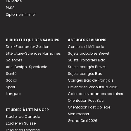
DN Made
PASS
Diplome infirmier
BIBLIOTHEQUE DES SAVOIRS
ASTUCES RÉVISIONS
Droit-Economie-Gestion
Conseils et Méthodo
Littérature-Sciences Humaines
Sujets probables Brevet
Sciences
Sujets Probables Bac
Arts-Design-Spectacle
Sujets corrigés Brevet
Santé
Sujets corrigés Bac
Social
Corrigés Bac de Français
Sport
Calendrier Parcoursup 2026
Langues
Calendrier vacances scolaires
Orientation Post Bac
Orientation Post Collège
ETUDIER À L’ÉTRANGER
Mon master
Etudier au Canada
Grand Oral 2026
Etudier en Suisse
Etudier en Espagne