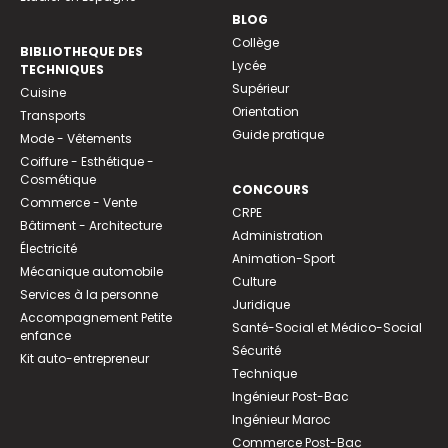
BLOG
Collège
BIBLIOTHEQUE DES
Lycée
TECHNIQUES
Supérieur
Cuisine
Orientation
Transports
Guide pratique
Mode - Vêtements
Coiffure - Esthétique -
Cosmétique
CONCOURS
Commerce - Vente
CRPE
Bâtiment - Architecture
Administration
Électricité
Animation-Sport
Mécanique automobile
Culture
Services à la personne
Juridique
Accompagnement Petite
Santé-Social et Médico-Social
enfance
Sécurité
Kit auto-entrepreneur
Technique
Ingénieur Post-Bac
Ingénieur Maroc
Commerce Post-Bac