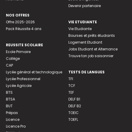
Devenir partenaire
NOS OFFRES
Offre 2025-2026
VIE ETUDIANTE
Pack Réussite 4 ans
Vie Etudiante
Bourses et prêts étudiants
Logement Etudiant
REUSSITE SCOLAIRE
Jobs Etudiant et Alternance
Ecole Primaire
Trouve ton job saisonnier
Collège
CAP
Lycée général et technologique
TESTS DE LANGUES
Lycée Professionnel
TFI
Lycée Agricole
TCF
BTS
TEF
BTSA
DELF B1
BUT
DELF B2
Prépas
TOEIC
Licence
TOEFL
Licence Pro