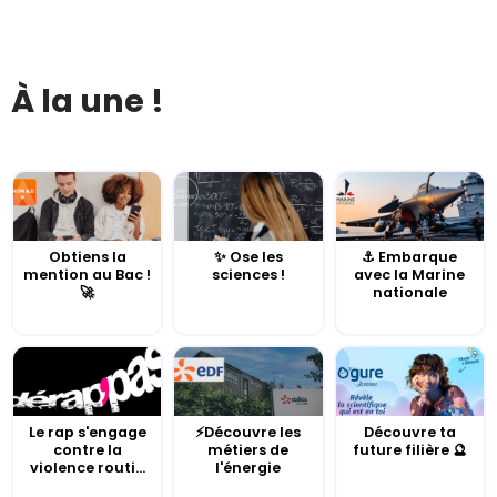
À la une !
Obtiens la
✨ Ose les
⚓️ Embarque
mention au Bac !
sciences !
avec la Marine
🚀
nationale
Le rap s'engage
⚡Découvre les
Découvre ta
contre la
métiers de
future filière 🔮
violence routi...
l'énergie