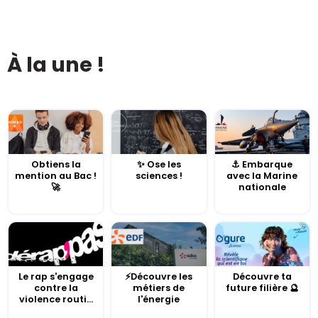
À la une !
Obtiens la
✨ Ose les
⚓️ Embarque
mention au Bac !
sciences !
avec la Marine
🚀
nationale
Le rap s'engage
⚡Découvre les
Découvre ta
contre la
métiers de
future filière 🔮
violence routi...
l'énergie