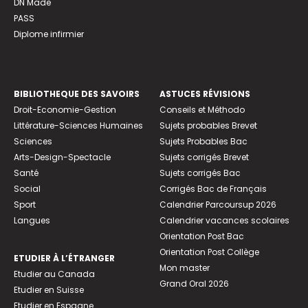
DN Made
PASS
Diplome infirmier
BIBLIOTHEQUE DES SAVOIRS
ASTUCES RÉVISIONS
Droit-Economie-Gestion
Conseils et Méthodo
Littérature-Sciences Humaines
Sujets probables Brevet
Sciences
Sujets Probables Bac
Arts-Design-Spectacle
Sujets corrigés Brevet
Santé
Sujets corrigés Bac
Social
Corrigés Bac de Français
Sport
Calendrier Parcoursup 2026
Langues
Calendrier vacances scolaires
Orientation Post Bac
Orientation Post Collège
ETUDIER À L’ÉTRANGER
Mon master
Etudier au Canada
Grand Oral 2026
Etudier en Suisse
Etudier en Espagne