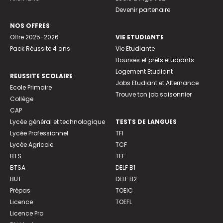
Devenir partenaire
NOS OFFRES
Offre 2025-2026
VIE ETUDIANTE
Pack Réussite 4 ans
Vie Etudiante
Bourses et prêts étudiants
Logement Etudiant
REUSSITE SCOLAIRE
Jobs Etudiant et Alternance
Ecole Primaire
Trouve ton job saisonnier
Collège
CAP
Lycée général et technologique
TESTS DE LANGUES
Lycée Professionnel
TFI
Lycée Agricole
TCF
BTS
TEF
BTSA
DELF B1
BUT
DELF B2
Prépas
TOEIC
Licence
TOEFL
Licence Pro