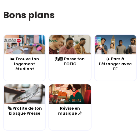
Bons plans
🛌 Trouve ton
💂🏻 Passe ton
✈️ Pars à
logement
TOEIC
l'étranger avec
étudiant
EF
🗞️ Profite de ton
Révise en
kiosque Presse
musique 🎶