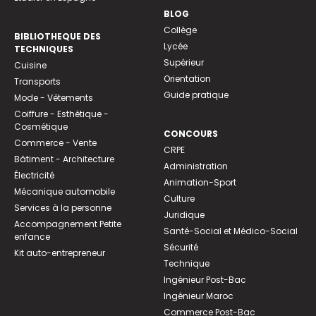
BLOG
Collège
BIBLIOTHEQUE DES
Lycée
TECHNIQUES
Supérieur
Cuisine
Orientation
Transports
Guide pratique
Mode - Vêtements
Coiffure - Esthétique -
Cosmétique
CONCOURS
Commerce - Vente
CRPE
Bâtiment - Architecture
Administration
Électricité
Animation-Sport
Mécanique automobile
Culture
Services à la personne
Juridique
Accompagnement Petite
Santé-Social et Médico-Social
enfance
Sécurité
Kit auto-entrepreneur
Technique
Ingénieur Post-Bac
Ingénieur Maroc
Commerce Post-Bac