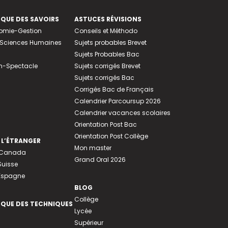
EQUE DES SAVOIRS
ASTUCES RÉVISIONS
nomie-Gestion
Conseils et Méthodo
e-Sciences Humaines
Sujets probables Brevet
Sujets Probables Bac
n-Spectacle
Sujets corrigés Brevet
Sujets corrigés Bac
Corrigés Bac de Français
Calendrier Parcoursup 2026
Calendrier vacances scolaires
Orientation Post Bac
Orientation Post Collège
 L’ÉTRANGER
Mon master
u Canada
Grand Oral 2026
Suisse
 Espagne
BLOG
Collège
EQUE DES TECHNIQUES
Lycée
Supérieur