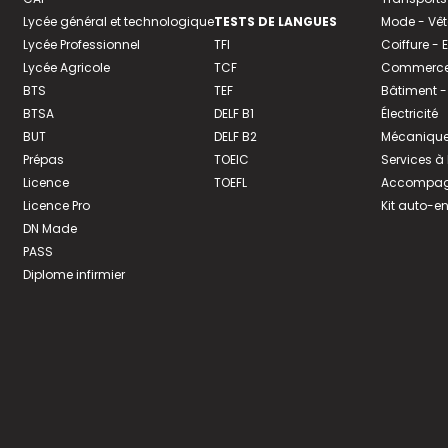
Lycée général et technologique
TESTS DE LANGUES
Mode - Vê
Lycée Professionnel
TFI
Coiffure -
Lycée Agricole
TCF
Commerce 
BTS
TEF
Bâtiment -
BTSA
DELF B1
Électricité
BUT
DELF B2
Mécanique
Prépas
TOEIC
Services à
Licence
TOEFL
Accompagn
Licence Pro
Kit auto-e
DN Made
PASS
Diplome infirmier