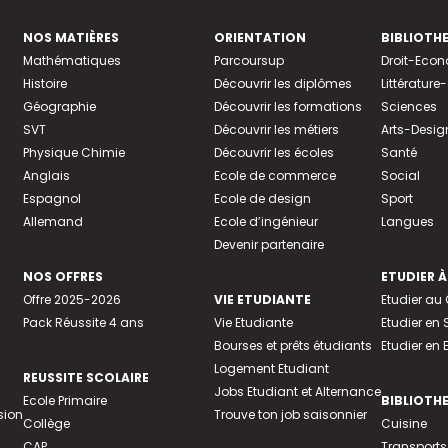
NOS MATIÈRES
ORIENTATION
BIBLIOTH
Mathématiques
Parcoursup
Droit-Eco
Histoire
Découvrir les diplômes
Littératur
Géographie
Découvrir les formations
Sciences
SVT
Découvrir les métiers
Arts-Desig
Physique Chimie
Découvrir les écoles
Santé
Anglais
Ecole de commerce
Social
Espagnol
Ecole de design
Sport
Allemand
Ecole d’ingénieur
Langues
Devenir partenaire
NOS OFFRES
ETUDIER À
Offre 2025-2026
VIE ETUDIANTE
Etudier a
Pack Réussite 4 ans
Vie Etudiante
Etudier en 
Bourses et prêts étudiants
Etudier en
Logement Etudiant
REUSSITE SCOLAIRE
Jobs Etudiant et Alternance
Ecole Primaire
BIBLIOTH
sion
Trouve ton job saisonnier
Collège
Cuisine
CAP
Transports