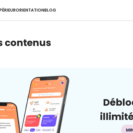
PÉRIEUR
ORIENTATION
BLOG
s contenus
Déblo
illimit
MI