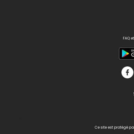
FAQ et
v2.311.4 US
Ce site est protégé p