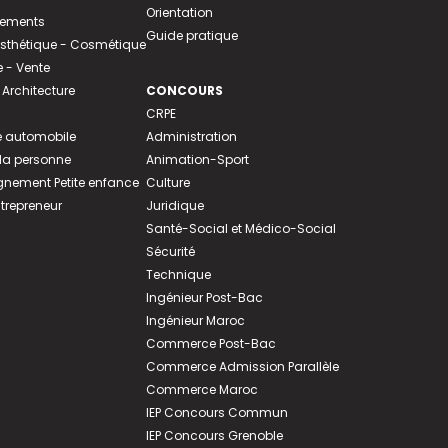
Orientation
tements
Guide pratique
 Esthétique - Cosmétique
- Vente
 Architecture
CONCOURS
CRPE
 automobile
Administration
 la personne
Animation-Sport
ement Petite enfance
Culture
ntrepreneur
Juridique
Santé-Social et Médico-Social
Sécurité
Technique
Ingénieur Post-Bac
Ingénieur Maroc
Commerce Post-Bac
Commerce Admission Parallèle
Commerce Maroc
IEP Concours Commun
IEP Concours Grenoble