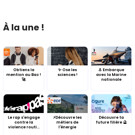
À la une !
Obtiens la
✨ Ose les
⚓️ Embarque
mention au Bac !
sciences !
avec la Marine
🚀
nationale
Le rap s'engage
⚡Découvre les
Découvre ta
contre la
métiers de
future filière 🔮
violence routi...
l'énergie