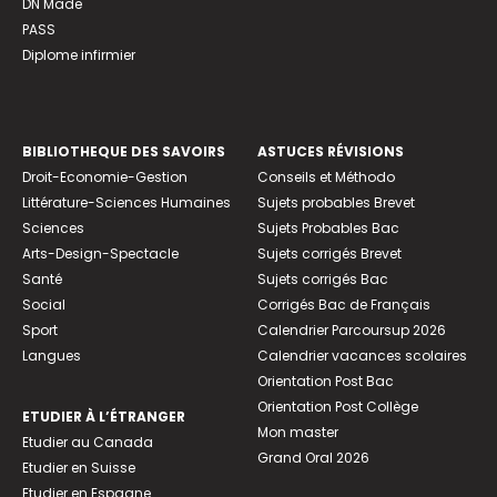
DN Made
PASS
Diplome infirmier
BIBLIOTHEQUE DES SAVOIRS
ASTUCES RÉVISIONS
Droit-Economie-Gestion
Conseils et Méthodo
Littérature-Sciences Humaines
Sujets probables Brevet
Sciences
Sujets Probables Bac
Arts-Design-Spectacle
Sujets corrigés Brevet
Santé
Sujets corrigés Bac
Social
Corrigés Bac de Français
Sport
Calendrier Parcoursup 2026
Langues
Calendrier vacances scolaires
Orientation Post Bac
Orientation Post Collège
ETUDIER À L’ÉTRANGER
Mon master
Etudier au Canada
Grand Oral 2026
Etudier en Suisse
Etudier en Espagne