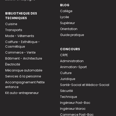
BLOG
Collège
BIBLIOTHEQUE DES
Lycée
TECHNIQUES
Supérieur
Cuisine
Orientation
Transports
Guide pratique
Mode - Vêtements
Coiffure - Esthétique -
Cosmétique
CONCOURS
Commerce - Vente
CRPE
Bâtiment - Architecture
Administration
Électricité
Animation-Sport
Mécanique automobile
Culture
Services à la personne
Juridique
Accompagnement Petite
Santé-Social et Médico-Social
enfance
Sécurité
Kit auto-entrepreneur
Technique
Ingénieur Post-Bac
Ingénieur Maroc
Commerce Post-Bac