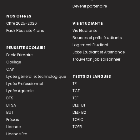
Devenir partenaire
NOS OFFRES
Offre 2025-2026
VIE ETUDIANTE
Pack Réussite 4 ans
Vie Etudiante
Bourses et prêts étudiants
Logement Etudiant
REUSSITE SCOLAIRE
Jobs Etudiant et Alternance
Ecole Primaire
Trouve ton job saisonnier
Collège
CAP
Lycée général et technologique
TESTS DE LANGUES
Lycée Professionnel
TFI
Lycée Agricole
TCF
BTS
TEF
BTSA
DELF B1
BUT
DELF B2
Prépas
TOEIC
Licence
TOEFL
Licence Pro