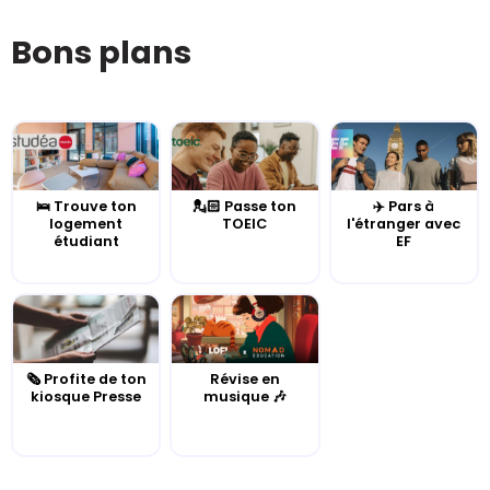
Bons plans
🛌 Trouve ton
💂🏻 Passe ton
✈️ Pars à
logement
TOEIC
l'étranger avec
étudiant
EF
🗞️ Profite de ton
Révise en
kiosque Presse
musique 🎶