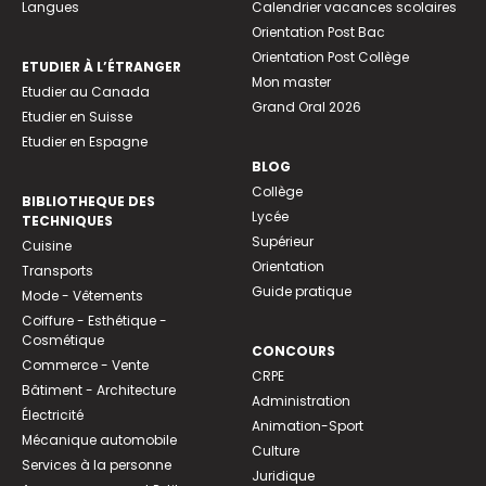
Langues
Calendrier vacances scolaires
Orientation Post Bac
Orientation Post Collège
ETUDIER À L’ÉTRANGER
Mon master
Etudier au Canada
Grand Oral 2026
Etudier en Suisse
Etudier en Espagne
BLOG
Collège
BIBLIOTHEQUE DES
Lycée
TECHNIQUES
Supérieur
Cuisine
Orientation
Transports
Guide pratique
Mode - Vêtements
Coiffure - Esthétique -
Cosmétique
CONCOURS
Commerce - Vente
CRPE
Bâtiment - Architecture
Administration
Électricité
Animation-Sport
Mécanique automobile
Culture
Services à la personne
Juridique