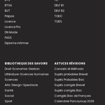
BTSA
DELF B1
BUT
DELF B2
Prépas
TOEIC
Licence
TOEFL
Licence Pro
DN Made
PASS
Diplome infirmier
BIBLIOTHEQUE DES SAVOIRS
ASTUCES RÉVISIONS
Droit-Economie-Gestion
Conseils et Méthodo
Littérature-Sciences Humaines
Sujets probables Brevet
Sciences
Sujets Probables Bac
Arts-Design-Spectacle
Sujets corrigés Brevet
Santé
Sujets corrigés Bac
Social
Corrigés Bac de Français
Sport
Calendrier Parcoursup 2026