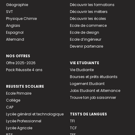
Géographie
Découvrir les formations
SVT
Découvrir les métiers
Physique Chimie
Découvrir les écoles
Anglais
Ecole de commerce
Espagnol
Ecole de design
Allemand
Ecole d’ingénieur
Devenir partenaire
NOS OFFRES
Offre 2025-2026
VIE ETUDIANTE
Pack Réussite 4 ans
Vie Etudiante
Bourses et prêts étudiants
Logement Etudiant
REUSSITE SCOLAIRE
Jobs Etudiant et Alternance
Ecole Primaire
Trouve ton job saisonnier
Collège
CAP
Lycée général et technologique
TESTS DE LANGUES
Lycée Professionnel
TFI
Lycée Agricole
TCF
BTS
TEF