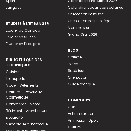
Sport
Calendrier Parcoursup 2026
Langues
Calendrier vacances scolaires
Orientation Post Bac
Orientation Post Collège
ETUDIER À L’ÉTRANGER
Mon master
Etudier au Canada
Grand Oral 2026
Etudier en Suisse
Etudier en Espagne
BLOG
Collège
BIBLIOTHEQUE DES
Lycée
TECHNIQUES
Supérieur
Cuisine
Orientation
Transports
Guide pratique
Mode - Vêtements
Coiffure - Esthétique -
Cosmétique
CONCOURS
Commerce - Vente
CRPE
Bâtiment - Architecture
Administration
Électricité
Animation-Sport
Mécanique automobile
Culture
Services à la personne