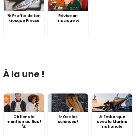
🗞️ Profite de ton
Révise en
kiosque Presse
musique 🎶
À la une !
Obtiens la
✨ Ose les
⚓️ Embarque
mention au Bac !
sciences !
avec la Marine
🚀
nationale