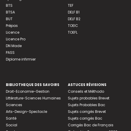
BTS
TEF
BTSA
DELF B1
BUT
DELF B2
Prépas
TOEIC
Licence
TOEFL
Licence Pro
DN Made
PASS
Diplome infirmier
BIBLIOTHEQUE DES SAVOIRS
ASTUCES RÉVISIONS
Droit-Economie-Gestion
Conseils et Méthodo
Littérature-Sciences Humaines
Sujets probables Brevet
Sciences
Sujets Probables Bac
Arts-Design-Spectacle
Sujets corrigés Brevet
Santé
Sujets corrigés Bac
Social
Corrigés Bac de Français