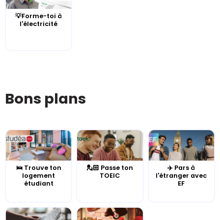
💡Forme-toi à
l'électricité
Bons plans
🛌 Trouve ton
💂🏻 Passe ton
✈️ Pars à
logement
TOEIC
l'étranger avec
étudiant
EF