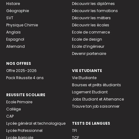
Histoire
Découvrir les diplômes
Géographie
Découvrir les formations
SVT
Découvrir les métiers
Physique Chimie
Découvrir les écoles
Anglais
Ecole de commerce
Espagnol
Ecole de design
Allemand
Ecole d’ingénieur
Devenir partenaire
NOS OFFRES
Offre 2025-2026
VIE ETUDIANTE
Pack Réussite 4 ans
Vie Etudiante
Bourses et prêts étudiants
Logement Etudiant
REUSSITE SCOLAIRE
Jobs Etudiant et Alternance
Ecole Primaire
Trouve ton job saisonnier
Collège
CAP
Lycée général et technologique
TESTS DE LANGUES
Lycée Professionnel
TFI
Lycée Agricole
TCF