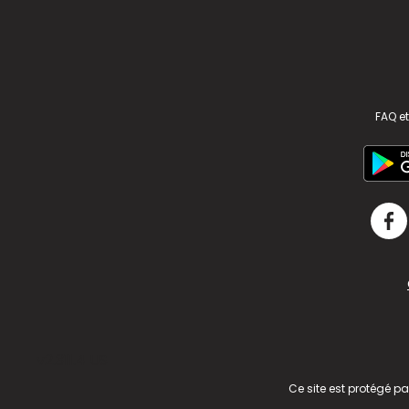
FAQ et
v2.311.4 US
Ce site est protégé p