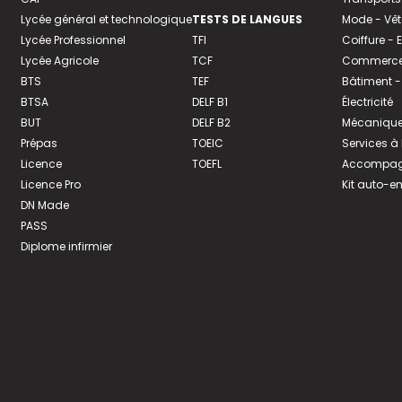
Lycée général et technologique
TESTS DE LANGUES
Mode - Vê
Lycée Professionnel
TFI
Coiffure -
Lycée Agricole
TCF
Commerce 
BTS
TEF
Bâtiment -
BTSA
DELF B1
Électricité
BUT
DELF B2
Mécanique
Prépas
TOEIC
Services à
Licence
TOEFL
Accompagn
Licence Pro
Kit auto-e
DN Made
PASS
Diplome infirmier