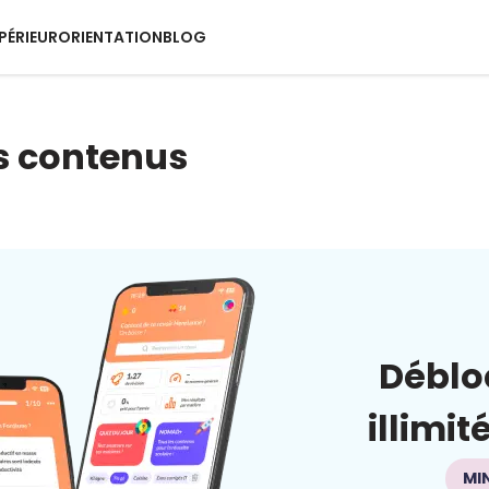
PÉRIEUR
ORIENTATION
BLOG
s contenus
Déblo
illimit
MI