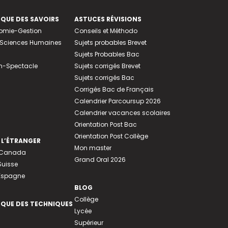
EQUE DES SAVOIRS
ASTUCES RÉVISIONS
nomie-Gestion
Conseils et Méthodo
e-Sciences Humaines
Sujets probables Brevet
Sujets Probables Bac
n-Spectacle
Sujets corrigés Brevet
Sujets corrigés Bac
Corrigés Bac de Français
Calendrier Parcoursup 2026
Calendrier vacances scolaires
Orientation Post Bac
Orientation Post Collège
 L’ÉTRANGER
Mon master
u Canada
Grand Oral 2026
Suisse
 Espagne
BLOG
Collège
EQUE DES TECHNIQUES
Lycée
Supérieur