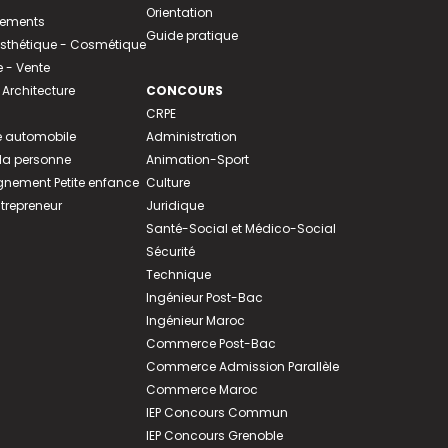
Orientation
tements
Guide pratique
 Esthétique - Cosmétique
- Vente
 Architecture
CONCOURS
CRPE
 automobile
Administration
 la personne
Animation-Sport
ement Petite enfance
Culture
ntrepreneur
Juridique
Santé-Social et Médico-Social
Sécurité
Technique
Ingénieur Post-Bac
Ingénieur Maroc
Commerce Post-Bac
Commerce Admission Parallèle
Commerce Maroc
IEP Concours Commun
IEP Concours Grenoble