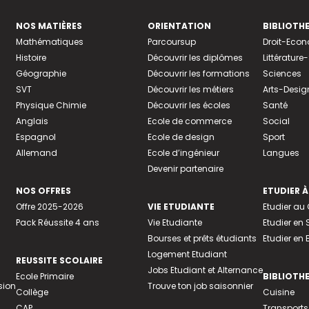
NOS MATIÈRES
ORIENTATION
BIBLIOTH
Mathématiques
Parcoursup
Droit-Eco
Histoire
Découvrir les diplômes
Littératur
Géographie
Découvrir les formations
Sciences
SVT
Découvrir les métiers
Arts-Desig
Physique Chimie
Découvrir les écoles
Santé
Anglais
Ecole de commerce
Social
Espagnol
Ecole de design
Sport
Allemand
Ecole d’ingénieur
Langues
Devenir partenaire
NOS OFFRES
ETUDIER À
Offre 2025-2026
VIE ETUDIANTE
Etudier a
Pack Réussite 4 ans
Vie Etudiante
Etudier en 
Bourses et prêts étudiants
Etudier en
Logement Etudiant
REUSSITE SCOLAIRE
Jobs Etudiant et Alternance
Ecole Primaire
BIBLIOTH
sion
Trouve ton job saisonnier
Collège
Cuisine
CAP
Transports