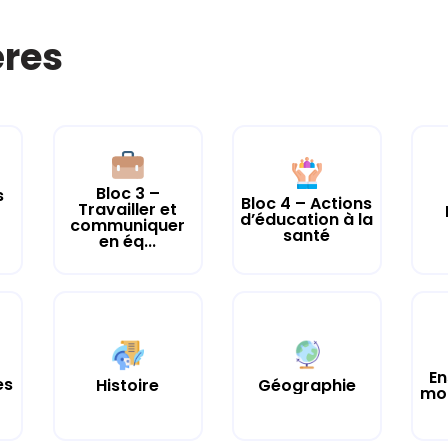
ères
Bloc 3 –
s
Bloc 4 – Actions
Travailler et
d’éducation à la
communiquer
santé
en éq...
En
es
Histoire
Géographie
mor