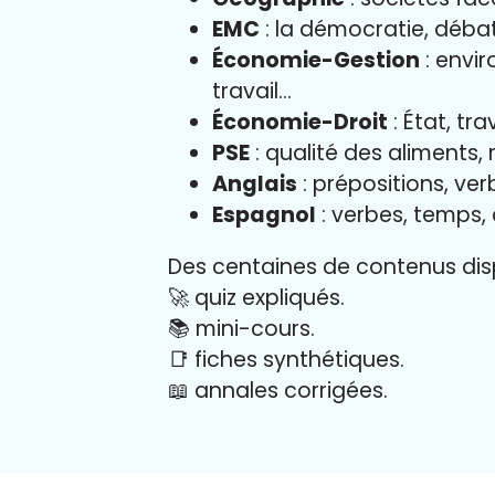
EMC
: la démocratie, déba
Économie-Gestion
: envir
travail…
Économie-Droit
: État, tr
PSE
: qualité des aliments,
Anglais
: prépositions, verb
Espagnol
: verbes, temps,
Des centaines de contenus disp
🚀 quiz expliqués.
📚 mini-cours.
📑 fiches synthétiques.
📖
annales corrigées.