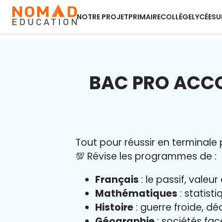
NOTRE PROJET
PRIMAIRE
COLLÈGE
LYCÉE
SU
BAC PRO ACCO
Tout pour réussir en terminale p
💯 Révise les programmes de :
Français
: le passif, vale
Mathématiques
: statist
Histoire
: guerre froide, dé
Géographie
: sociétés fa