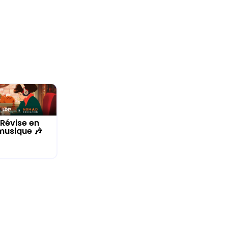
Révise en
musique 🎶