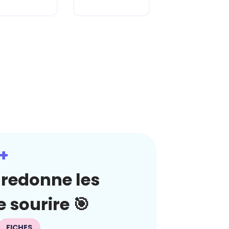
+
redonne les
 sourire 🎯
FICHES