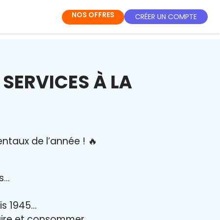
NOS OFFRES
CRÉER UN COMPTE
SERVICES À LA
entaux de l’année
!
🔥
es…
uis 1945…
duire et consommer…