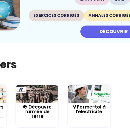
EXERCICES CORRIGÉS
ANNALES CORRIGÉ
DÉCOUVRIR
iers
es
🪖 Découvre
💡Forme-toi à
l'armée de
l'électricité
..
Terre