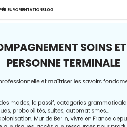
PÉRIEUR
ORIENTATION
BLOG
MPAGNEMENT SOINS ET 
PERSONNE TERMINALE
rofessionnelle et maîtriser l
es savoirs fondam
ur des modes, le passif, catégories grammatical
iques, probabilités, suites, automatismes…
colonisation, Mur de Berlin, vivre en France dep
ce aux risques, accès aux ressources pour pro