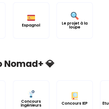
Le projet à la
Espagnol
loupe
bo Nomad+ 💎
Concours
Concours IEP
Étu
ingénieurs