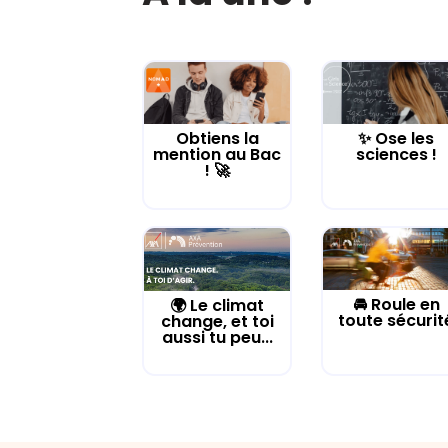
Obtiens la
✨ Ose les
mention au Bac
sciences !
! 🚀
🚘 Roule en
🌍 Le climat
toute sécurit
change, et toi
aussi tu peu...