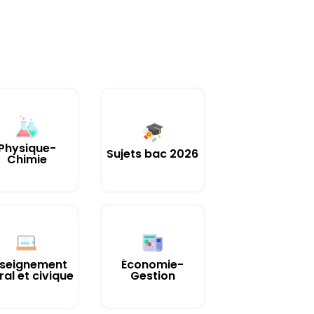
Physique-
Sujets bac 2026
Chimie
seignement
Économie-
al et civique
Gestion