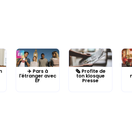
n
✈️ Pars à
🗞️ Profite de
l'étranger avec
ton kiosque
EF
Presse