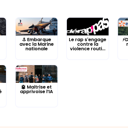
⚓️ Embarque
Le rap s'engage
⚡D
avec la Marine
contre la
nationale
violence routi...
🤖 Maitrise et
é
apprivoise l’IA