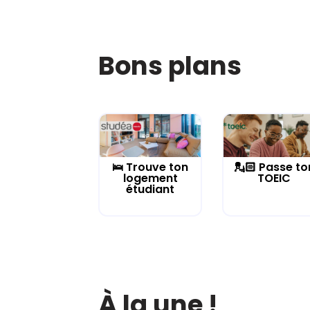
Bons plans
🛌 Trouve ton
💂🏻 Passe to
logement
TOEIC
étudiant
À la une !