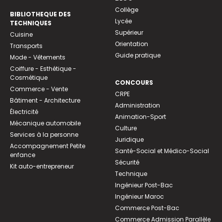
Collège
BIBLIOTHEQUE DES
Lycée
TECHNIQUES
Supérieur
Cuisine
Orientation
Transports
Guide pratique
Mode - Vêtements
Coiffure - Esthétique -
Cosmétique
CONCOURS
Commerce - Vente
CRPE
Bâtiment - Architecture
Administration
Électricité
Animation-Sport
Mécanique automobile
Culture
Services à la personne
Juridique
Accompagnement Petite
Santé-Social et Médico-Social
enfance
Sécurité
Kit auto-entrepreneur
Technique
Ingénieur Post-Bac
Ingénieur Maroc
Commerce Post-Bac
Commerce Admission Parallèle