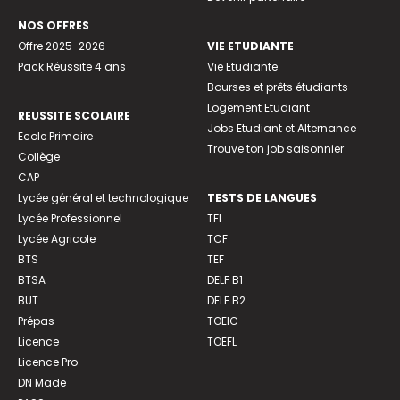
NOS OFFRES
Offre 2025-2026
VIE ETUDIANTE
Pack Réussite 4 ans
Vie Etudiante
Bourses et prêts étudiants
Logement Etudiant
REUSSITE SCOLAIRE
Jobs Etudiant et Alternance
Ecole Primaire
Trouve ton job saisonnier
Collège
CAP
Lycée général et technologique
TESTS DE LANGUES
Lycée Professionnel
TFI
Lycée Agricole
TCF
BTS
TEF
BTSA
DELF B1
BUT
DELF B2
Prépas
TOEIC
Licence
TOEFL
Licence Pro
DN Made