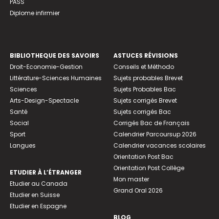
PASS
Diplome infirmier
BIBLIOTHEQUE DES SAVOIRS
ASTUCES RÉVISIONS
Droit-Economie-Gestion
Conseils et Méthodo
Littérature-Sciences Humaines
Sujets probables Brevet
Sciences
Sujets Probables Bac
Arts-Design-Spectacle
Sujets corrigés Brevet
Santé
Sujets corrigés Bac
Social
Corrigés Bac de Français
Sport
Calendrier Parcoursup 2026
Langues
Calendrier vacances scolaires
Orientation Post Bac
Orientation Post Collège
ETUDIER À L’ÉTRANGER
Mon master
Etudier au Canada
Grand Oral 2026
Etudier en Suisse
Etudier en Espagne
BLOG