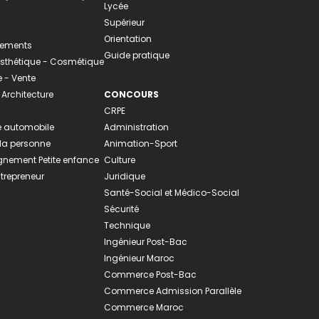
Lycée
Supérieur
Orientation
tements
Guide pratique
 Esthétique - Cosmétique
- Vente
 Architecture
CONCOURS
CRPE
 automobile
Administration
 la personne
Animation-Sport
ement Petite enfance
Culture
ntrepreneur
Juridique
Santé-Social et Médico-Social
Sécurité
Technique
Ingénieur Post-Bac
Ingénieur Maroc
Commerce Post-Bac
Commerce Admission Parallèle
Commerce Maroc