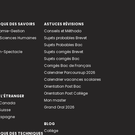
EQUE DES SAVOIRS
ASTUCES RÉVISIONS
nomie-Gestion
Conseils et Méthodo
e-Sciences Humaines
Sujets probables Brevet
Sujets Probables Bac
n-Spectacle
Sujets corrigés Brevet
Sujets corrigés Bac
Corrigés Bac de Français
Calendrier Parcoursup 2026
Calendrier vacances scolaires
Orientation Post Bac
Orientation Post Collège
 L’ÉTRANGER
Mon master
u Canada
Grand Oral 2026
Suisse
 Espagne
BLOG
Collège
EQUE DES TECHNIQUES