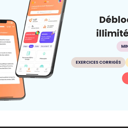
Déblo
illimit
MI
EXERCICES CORRIGÉS