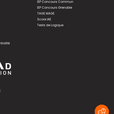
IEP Concours Commun
IEP Concours Grenoble
TAGE MAGE
Score IAE
Tests de Logique
tialité
s