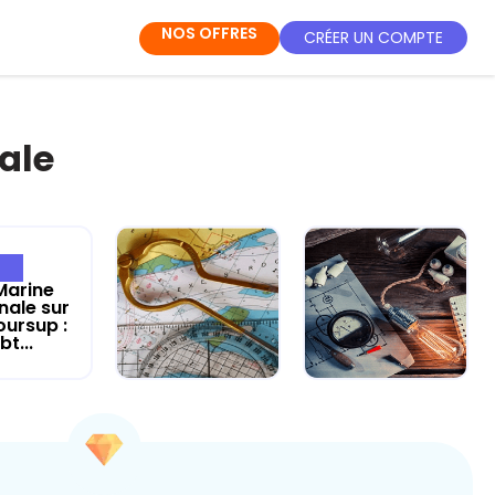
NOS OFFRES
CRÉER UN COMPTE
ale
Marine
nale sur
oursup :
bt...
Révise les
Révise la
Maths avec la
Physique-
Marine
Chimie avec la
national...
Marine...