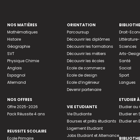
NOS MATIÈRES
ORIENTATION
BIBLIOTH
Mathématiques
Parcoursup
Droit-Eco
Histoire
Découvrir les diplômes
Littératur
Géographie
Découvrir les formations
Sciences
SVT
Découvrir les métiers
Arts-Desig
Physique Chimie
Découvrir les écoles
Santé
Anglais
Ecole de commerce
Social
Espagnol
Ecole de design
Sport
Allemand
Ecole d’ingénieur
Langues
Devenir partenaire
NOS OFFRES
ETUDIER À
Offre 2025-2026
VIE ETUDIANTE
Etudier a
Pack Réussite 4 ans
Vie Etudiante
Etudier en 
Bourses et prêts étudiants
Etudier en
Logement Etudiant
REUSSITE SCOLAIRE
Jobs Etudiant et Alternance
Ecole Primaire
BIBLIOTH