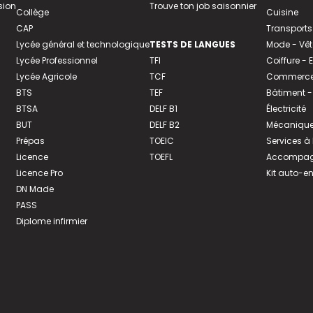
sion
Trouve ton job saisonnier
Collège
Cuisine
CAP
Transports
Lycée général et technologique
TESTS DE LANGUES
Mode - Vê
Lycée Professionnel
TFI
Coiffure -
Lycée Agricole
TCF
Commerce 
BTS
TEF
Bâtiment -
BTSA
DELF B1
Électricité
BUT
DELF B2
Mécanique
Prépas
TOEIC
Services à
Licence
TOEFL
Accompagn
Licence Pro
Kit auto-e
DN Made
PASS
Diplome infirmier