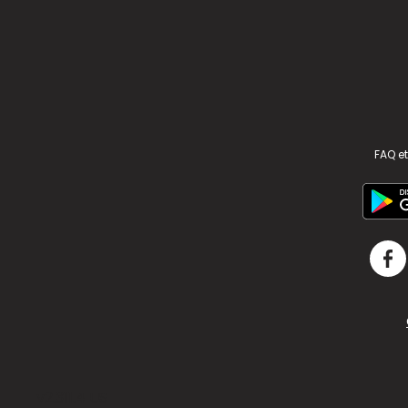
FAQ et
v2.311.4 US