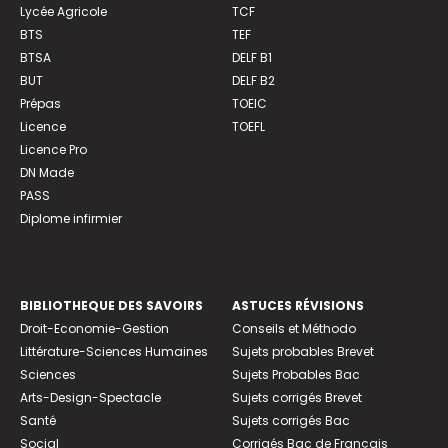
Lycée Agricole
TCF
BTS
TEF
BTSA
DELF B1
BUT
DELF B2
Prépas
TOEIC
Licence
TOEFL
Licence Pro
DN Made
PASS
Diplome infirmier
BIBLIOTHEQUE DES SAVOIRS
ASTUCES RÉVISIONS
Droit-Economie-Gestion
Conseils et Méthodo
Littérature-Sciences Humaines
Sujets probables Brevet
Sciences
Sujets Probables Bac
Arts-Design-Spectacle
Sujets corrigés Brevet
Santé
Sujets corrigés Bac
Social
Corrigés Bac de Français