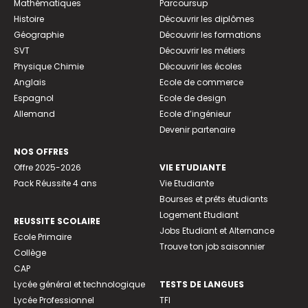
Mathématiques
Parcoursup
Histoire
Découvrir les diplômes
Géographie
Découvrir les formations
SVT
Découvrir les métiers
Physique Chimie
Découvrir les écoles
Anglais
Ecole de commerce
Espagnol
Ecole de design
Allemand
Ecole d’ingénieur
Devenir partenaire
NOS OFFRES
Offre 2025-2026
VIE ETUDIANTE
Pack Réussite 4 ans
Vie Etudiante
Bourses et prêts étudiants
Logement Etudiant
REUSSITE SCOLAIRE
Jobs Etudiant et Alternance
Ecole Primaire
Trouve ton job saisonnier
Collège
CAP
Lycée général et technologique
TESTS DE LANGUES
Lycée Professionnel
TFI