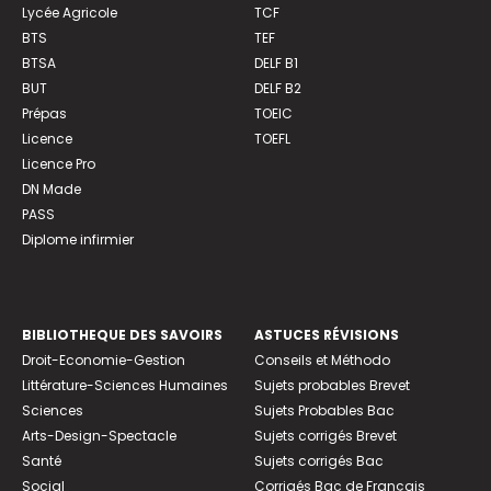
Lycée Agricole
TCF
BTS
TEF
BTSA
DELF B1
BUT
DELF B2
Prépas
TOEIC
Licence
TOEFL
Licence Pro
DN Made
PASS
Diplome infirmier
BIBLIOTHEQUE DES SAVOIRS
ASTUCES RÉVISIONS
Droit-Economie-Gestion
Conseils et Méthodo
Littérature-Sciences Humaines
Sujets probables Brevet
Sciences
Sujets Probables Bac
Arts-Design-Spectacle
Sujets corrigés Brevet
Santé
Sujets corrigés Bac
Social
Corrigés Bac de Français