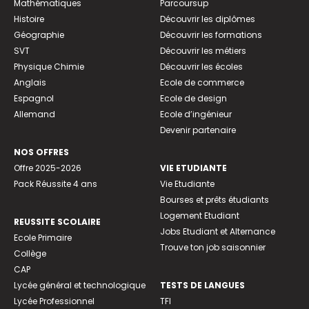
Mathématiques
Parcoursup
Histoire
Découvrir les diplômes
Géographie
Découvrir les formations
SVT
Découvrir les métiers
Physique Chimie
Découvrir les écoles
Anglais
Ecole de commerce
Espagnol
Ecole de design
Allemand
Ecole d’ingénieur
Devenir partenaire
NOS OFFRES
Offre 2025-2026
VIE ETUDIANTE
Pack Réussite 4 ans
Vie Etudiante
Bourses et prêts étudiants
Logement Etudiant
REUSSITE SCOLAIRE
Jobs Etudiant et Alternance
Ecole Primaire
Trouve ton job saisonnier
Collège
CAP
Lycée général et technologique
TESTS DE LANGUES
Lycée Professionnel
TFI