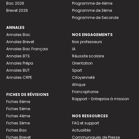
Bac 2026
Programme de 4ème
Brevet 2026
Programme de 3ème
Programme de Seconde
ANNALES
Annales Bac
NOS ENGAGEMENTS
Annales Brevet
Nos professeurs
Annales Bac Français
IA
Annales BTS
Réussite scolaire
Annales Prépa
Orientation
Annales BUT
Sport
Annales CRPE
Citoyenneté
Afrique
Francophonie
FICHES DE RÉVISIONS
Rapport - Entreprise à mission
Fiches 6ème
Fiches 5ème
Fiches 4ème
NOS RESSOURCES
Fiches 3ème
FAQ et support
Fiches Bac
Actualités
Fiches Brevet
Communiqués de Presse