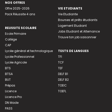
NOS OFFRES
Offre 2025-2026
VIE ETUDIANTE
Pack Réussite 4 ans
Vie Etudiante
Bourses et prêts étudiants
Logement Etudiant
REUSSITE SCOLAIRE
Jobs Etudiant et Alternance
Ecole Primaire
Trouve ton job saisonnier
Collège
CAP
Lycée général et technologique
TESTS DE LANGUES
Lycée Professionnel
TFI
Lycée Agricole
TCF
BTS
TEF
BTSA
DELF B1
BUT
DELF B2
Prépas
TOEIC
Licence
TOEFL
Licence Pro
DN Made
PASS