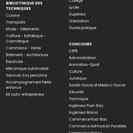
Collège
BIBLIOTHEQUE DES
Lycée
TECHNIQUES
Supérieur
Cuisine
Orientation
Transports
Guide pratique
Mode - Vêtements
Coiffure - Esthétique -
Cosmétique
CONCOURS
Commerce - Vente
CRPE
Bâtiment - Architecture
Administration
Électricité
Animation-Sport
Mécanique automobile
Culture
Services à la personne
Juridique
Accompagnement Petite
Santé-Social et Médico-Social
enfance
Sécurité
Kit auto-entrepreneur
Technique
Ingénieur Post-Bac
Ingénieur Maroc
Commerce Post-Bac
Commerce Admission Parallèle
Commerce Maroc