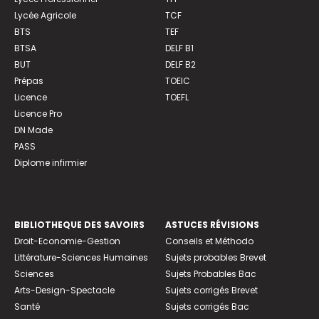
Lycée Agricole
TCF
BTS
TEF
BTSA
DELF B1
BUT
DELF B2
Prépas
TOEIC
Licence
TOEFL
Licence Pro
DN Made
PASS
Diplome infirmier
BIBLIOTHEQUE DES SAVOIRS
ASTUCES RÉVISIONS
Droit-Economie-Gestion
Conseils et Méthodo
Littérature-Sciences Humaines
Sujets probables Brevet
Sciences
Sujets Probables Bac
Arts-Design-Spectacle
Sujets corrigés Brevet
Santé
Sujets corrigés Bac