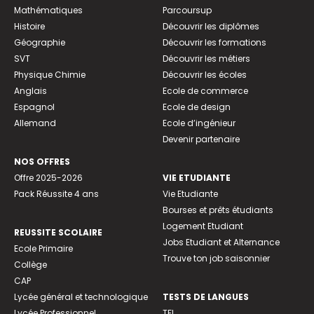
Mathématiques
Parcoursup
Histoire
Découvrir les diplômes
Géographie
Découvrir les formations
SVT
Découvrir les métiers
Physique Chimie
Découvrir les écoles
Anglais
Ecole de commerce
Espagnol
Ecole de design
Allemand
Ecole d’ingénieur
Devenir partenaire
NOS OFFRES
Offre 2025-2026
VIE ETUDIANTE
Pack Réussite 4 ans
Vie Etudiante
Bourses et prêts étudiants
Logement Etudiant
REUSSITE SCOLAIRE
Jobs Etudiant et Alternance
Ecole Primaire
Trouve ton job saisonnier
Collège
CAP
Lycée général et technologique
TESTS DE LANGUES
Lycée Professionnel
TFI