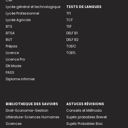
CAP
Lycée général et technologique
TESTS DE LANGUES
Lycée Professionnel
TFI
Lycée Agricole
TCF
BTS
TEF
BTSA
DELF B1
BUT
DELF B2
Prépas
TOEIC
Licence
TOEFL
Licence Pro
DN Made
PASS
Diplome infirmier
BIBLIOTHEQUE DES SAVOIRS
ASTUCES RÉVISIONS
Droit-Economie-Gestion
Conseils et Méthodo
Littérature-Sciences Humaines
Sujets probables Brevet
Sciences
Sujets Probables Bac