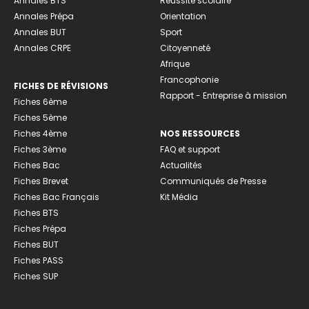
Annales BTS
Réussite scolaire
Annales Prépa
Orientation
Annales BUT
Sport
Annales CRPE
Citoyenneté
Afrique
Francophonie
FICHES DE RÉVISIONS
Rapport - Entreprise à mission
Fiches 6ème
Fiches 5ème
Fiches 4ème
NOS RESSOURCES
Fiches 3ème
FAQ et support
Fiches Bac
Actualités
Fiches Brevet
Communiqués de Presse
Fiches Bac Français
Kit Média
Fiches BTS
Fiches Prépa
Fiches BUT
Fiches PASS
Fiches SUP