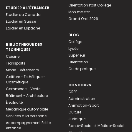
Orientation Post Collège
ETUDIER À L’ÉTRANGER
Mon master
Etudier au Canada
Grand Oral 2026
Etudier en Suisse
Etudier en Espagne
BLOG
Collège
BIBLIOTHEQUE DES
Lycée
TECHNIQUES
Supérieur
Cuisine
Orientation
Transports
Guide pratique
Mode - Vêtements
Coiffure - Esthétique -
Cosmétique
CONCOURS
Commerce - Vente
CRPE
Bâtiment - Architecture
Administration
Électricité
Animation-Sport
Mécanique automobile
Culture
Services à la personne
Juridique
Accompagnement Petite
Santé-Social et Médico-Social
enfance