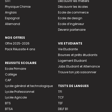
SVT
Découvrir les métiers
Physique Chimie
Découvrir les écoles
Anglais
Ecole de commerce
Espagnol
Ecole de design
Allemand
Ecole d’ingénieur
Devenir partenaire
NOS OFFRES
Offre 2025-2026
VIE ETUDIANTE
Pack Réussite 4 ans
Vie Etudiante
Bourses et prêts étudiants
Logement Etudiant
REUSSITE SCOLAIRE
Jobs Etudiant et Alternance
Ecole Primaire
Trouve ton job saisonnier
Collège
CAP
Lycée général et technologique
TESTS DE LANGUES
Lycée Professionnel
TFI
Lycée Agricole
TCF
BTS
TEF
BTSA
DELF B1