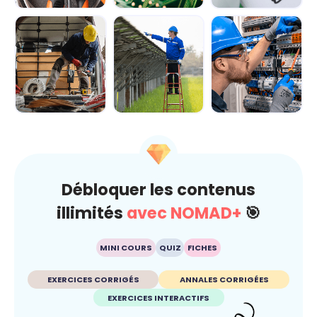
Module 1 - Les
Module 2 -
Module 3 -
bases de
Explorer le
Manipuler les
l'électricité
circuit
principales for...
électriqu...
Module 4 -
Module 5 -
Module 6 - Les
Découvrir les
Appréhender le
règles de
équipements de
fonctionnement...
sécurité pour t...
...
Débloquer les contenus
illimités
avec NOMAD+
🎯
MINI COURS
QUIZ
FICHES
EXERCICES CORRIGÉS
ANNALES CORRIGÉES
EXERCICES INTERACTIFS