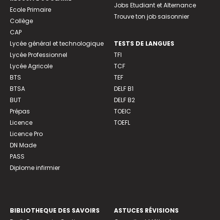
Jobs Etudiant et Alternance
Ecole Primaire
Trouve ton job saisonnier
Collège
CAP
Lycée général et technologique
TESTS DE LANGUES
Lycée Professionnel
TFI
Lycée Agricole
TCF
BTS
TEF
BTSA
DELF B1
BUT
DELF B2
Prépas
TOEIC
Licence
TOEFL
Licence Pro
DN Made
PASS
Diplome infirmier
BIBLIOTHEQUE DES SAVOIRS
ASTUCES RÉVISIONS