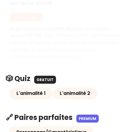
sort qui les attend.
EN RÉSUMÉ
Le garou était populaire dans le cinéma des
années 30-40. Ces métamorphes représentent
à la fois un pouvoir et une malédiction, souvent
associés au pulsionnel, à la violence et
condamnés à un destin tragique.
🎲 Quiz
GRATUIT
L'animalité 1
L'animalité 2
🔗 Paires parfaites
PREMIUM