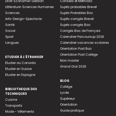
Droit-Economie-Gestion
Conseils et Méthodo
Littérature-Sciences Humaines
Sujets probables Brevet
Sciences
Sujets Probables Bac
Arts-Design-Spectacle
Sujets corrigés Brevet
Santé
Sujets corrigés Bac
Social
Corrigés Bac de Français
Sport
Calendrier Parcoursup 2026
Langues
Calendrier vacances scolaires
Orientation Post Bac
Orientation Post Collège
ETUDIER À L’ÉTRANGER
Mon master
Etudier au Canada
Grand Oral 2026
Etudier en Suisse
Etudier en Espagne
BLOG
Collège
BIBLIOTHEQUE DES
Lycée
TECHNIQUES
Supérieur
Cuisine
Orientation
Transports
Guide pratique
Mode - Vêtements