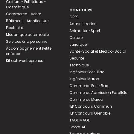
Coiffure - Esthétique -
Cosmétique
CONCOURS
Commerce - Vente
CRPE
Bâtiment - Architecture
Administration
Électricité
Animation-Sport
Mécanique automobile
Culture
Services à la personne
Juridique
Accompagnement Petite
Santé-Social et Médico-Social
enfance
Sécurité
Kit auto-entrepreneur
Technique
Ingénieur Post-Bac
Ingénieur Maroc
Commerce Post-Bac
Commerce Admission Parallèle
Commerce Maroc
IEP Concours Commun
IEP Concours Grenoble
TAGE MAGE
Score IAE
Tests de Logique