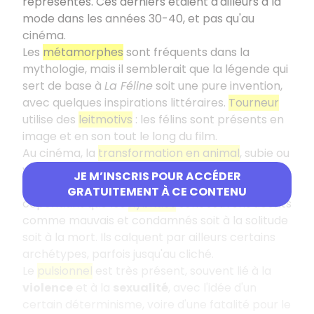
représentés. Ces derniers étaient d'ailleurs à la
mode dans les années 30-40, et pas qu'au
cinéma.
Les
métamorphes
sont fréquents dans la
mythologie, mais il semblerait que la légende qui
sert de base à
La Féline
soit une pure invention,
avec quelques inspirations littéraires.
Tourneur
utilise des
leitmotivs
: les félins sont présents en
image et en son tout le long du film.
Au cinéma, la
transformation en animal
, subie ou
voulue, est à la fois un
pouvoir
et une
JE M’INSCRIS POUR ACCÉDER
malédiction
. Force est de constater
GRATUITEMENT À CE CONTENU
cependant que les
hybrides
sont souvent décrits
comme mauvais et condamnés soit à la solitude
soit à la mort. Ils calquent par ailleurs certains
archétypes, parfois jusqu'au cliché.
Le
pulsionnel
est très présent, souvent lié à la
violence
et à la
sexualité
, avec l'idée d'un
certain déterminisme, voire d'une fatalité pour le