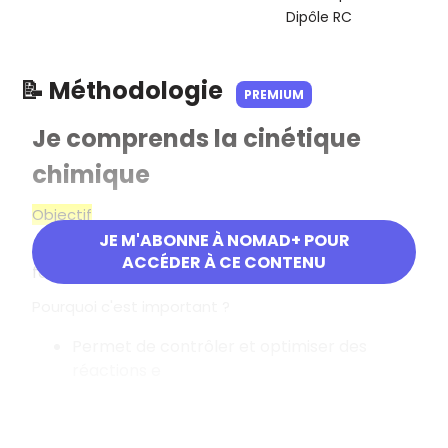
Dipôle RC
📝 Méthodologie
PREMIUM
Je comprends la cinétique
chimique
Objectif
JE M'ABONNE À NOMAD+ POUR
Étudier la vitesse d'une réaction chimique et les
ACCÉDER À CE CONTENU
facteurs qui l'influencent.
Pourquoi c'est important
?
Permet de contrôler et optimiser des
réactions e