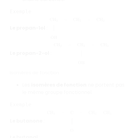
Exemple
C
H
2
–
C
H
2
–
C
H
3
|
O
H
Le propan-1ol
:
C
H
2
–
C
H
2
–
C
H
3
|
O
H
Le propan-2-ol
:
Isomères de fonction
Les
isomères de fonction
ne portent pas
le même groupe fonctionnel.
Exemple
C
H
3
–
C
–
C
H
2
C
H
3
‖
O
Le butanone
:
Le butanal
: