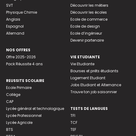
SVT
Découvrir les métiers
Physique Chimie
Découvrir les écoles
Anglais
Ecole de commerce
Espagnol
Ecole de design
Allemand
Ecole d’ingénieur
Devenir partenaire
NOS OFFRES
Offre 2025-2026
VIE ETUDIANTE
Pack Réussite 4 ans
Vie Etudiante
Bourses et prêts étudiants
Logement Etudiant
REUSSITE SCOLAIRE
Jobs Etudiant et Alternance
Ecole Primaire
Trouve ton job saisonnier
Collège
CAP
Lycée général et technologique
TESTS DE LANGUES
Lycée Professionnel
TFI
Lycée Agricole
TCF
BTS
TEF