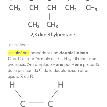
Les alcènes
Les alcènes
possèdent une
double liaison
et leur formule est
s'ils sont non
C
=
C
C
n
H
2
n
cycliques. On remplace
–ane
par
–ène
précédé
de la position du
de la double liaison et on
C
ajoute
ou
.
Z
E