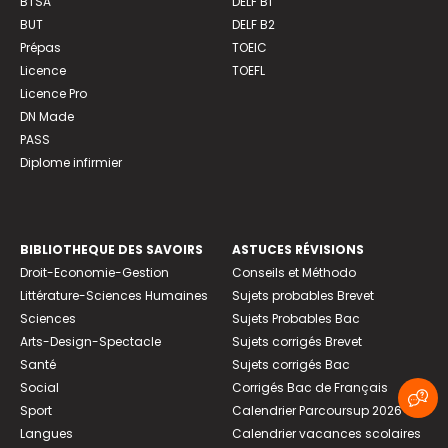
BTSA
DELF B1
BUT
DELF B2
Prépas
TOEIC
Licence
TOEFL
Licence Pro
DN Made
PASS
Diplome infirmier
BIBLIOTHEQUE DES SAVOIRS
ASTUCES RÉVISIONS
Droit-Economie-Gestion
Conseils et Méthodo
Littérature-Sciences Humaines
Sujets probables Brevet
Sciences
Sujets Probables Bac
Arts-Design-Spectacle
Sujets corrigés Brevet
Santé
Sujets corrigés Bac
Social
Corrigés Bac de Français
Sport
Calendrier Parcoursup 2026
Langues
Calendrier vacances scolaires