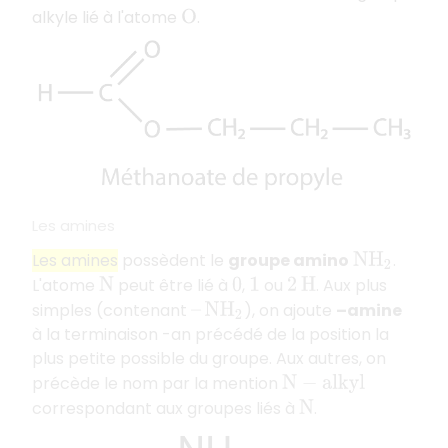
alkyle lié à l'atome
.
O
Les amines
Les amines
possèdent le
groupe amino
.
N
H
2
L'atome
peut être lié à
,
ou
. Aux plus
N
0
1
2
H
simples (contenant
), on ajoute
–amine
–
N
H
2
à la terminaison -an précédé de la position la
plus petite possible du groupe. Aux autres, on
précède le nom par la mention
N
−
a
l
k
y
l
correspondant aux groupes liés à
.
N