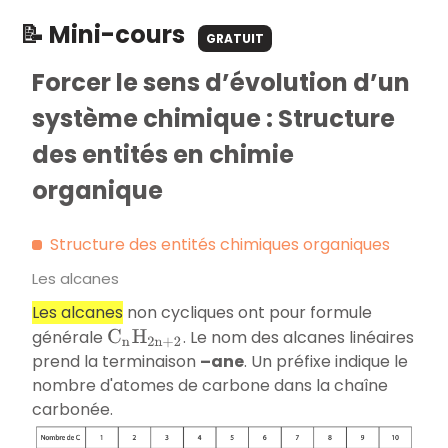
📝 Mini-cours
GRATUIT
Forcer le sens d’évolution d’un
système chimique : Structure
des entités en chimie
organique
Structure des entités chimiques organiques
Les alcanes
Les alcanes
non cycliques ont pour formule
générale
. Le nom des alcanes linéaires
C
n
H
2
n
+
2
prend la terminaison
–ane
. Un préfixe indique le
nombre d'atomes de carbone dans la chaîne
carbonée.