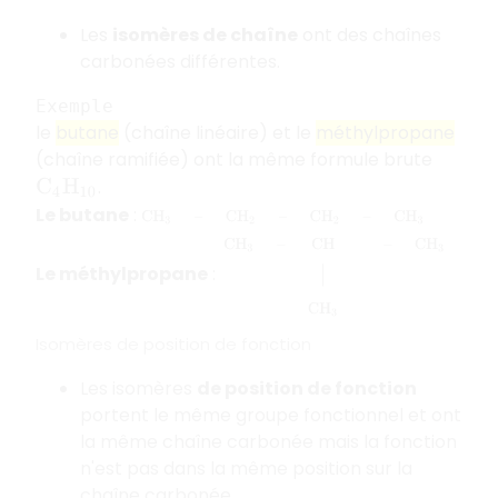
Les
isomères de chaîne
ont des chaînes
carbonées différentes.
Exemple
le
butane
(chaîne linéaire) et le
méthylpropane
(chaîne ramifiée) ont la même formule brute
.
C
4
H
10
Le butane
:
C
H
3
–
C
H
2
–
C
H
2
–
C
H
3
C
H
3
–
C
H
–
C
H
3
|
C
H
3
Le méthylpropane
:
Isomères de position de fonction
Les isomères
de position de fonction
portent le même groupe fonctionnel et ont
la même chaîne carbonée mais la fonction
n'est pas dans la même position sur la
chaîne carbonée.