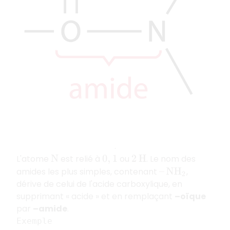
.
L'atome
est relié à
ou
. Le nom des
N
0
,
1
2
H
amides les plus simples, contenant
,
–
N
H
2
dérive de celui de l'acide carboxylique, en
supprimant « acide » et en remplaçant
–oïque
par
–amide
.
Exemple