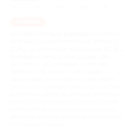
C
H
3
–
C
H
2
–
C
H
2
–
C
H
=
O
EN RÉSUMÉ
Les entités chimiques organiques se classent
selon leurs groupes fonctionnels : alcanes (
, terminaison -ane), alcènes (
,
C
n
H
2
n
+
2
C
n
H
2
n
terminaison -ène), alcools (groupe -OH,
terminaison -ol), composés carbonylés
(aldéhydes -al, cétones -one), acides
carboxyliques (terminaison -oïque), esters
(terminaison -oate de), amines (groupe
,
N
H
2
terminaison -amine) et amides (terminaison -
amide). Les isomères sont des molécules de
même formule brute mais d'arrangements
différents : isomères de chaîne, de position de
fonction ou de fonction.