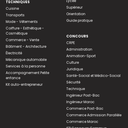
Lycée
TECHNIQUES
Supérieur
Cuisine
Orientation
Transports
Guide pratique
Mode - Vêtements
Coiffure - Esthétique -
Cosmétique
CONCOURS
Commerce - Vente
CRPE
Bâtiment - Architecture
Administration
Électricité
Animation-Sport
Mécanique automobile
Culture
Services à la personne
Juridique
Accompagnement Petite
Santé-Social et Médico-Social
enfance
Sécurité
Kit auto-entrepreneur
Technique
Ingénieur Post-Bac
Ingénieur Maroc
Commerce Post-Bac
Commerce Admission Parallèle
Commerce Maroc