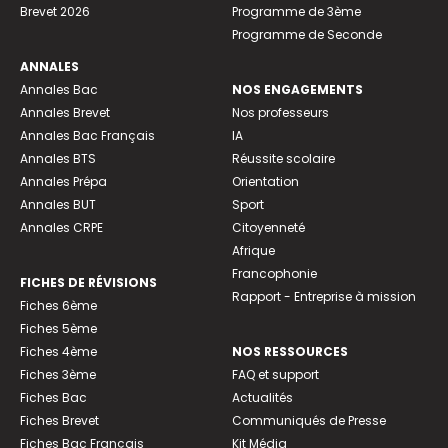
Brevet 2026
Programme de 3ème
Programme de Seconde
ANNALES
Annales Bac
NOS ENGAGEMENTS
Annales Brevet
Nos professeurs
Annales Bac Français
IA
Annales BTS
Réussite scolaire
Annales Prépa
Orientation
Annales BUT
Sport
Annales CRPE
Citoyenneté
Afrique
Francophonie
FICHES DE RÉVISIONS
Rapport - Entreprise à mission
Fiches 6ème
Fiches 5ème
Fiches 4ème
NOS RESSOURCES
Fiches 3ème
FAQ et support
Fiches Bac
Actualités
Fiches Brevet
Communiqués de Presse
Fiches Bac Français
Kit Média