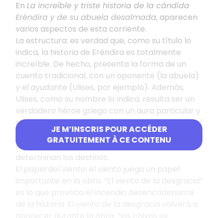
En
La increíble y triste historia de la cándida
Eréndira y de su abuela desalmada
, aparecen
varios aspectos de esta corriente.
La estructura
: es verdad que, como su título lo
indica, la historia de Eréndira es totalmente
increíble. De hecho, presenta la forma de un
cuento tradicional, con un oponente (la abuela)
y el ayudante (Ulises, por ejemplo). Además,
Ulises, como su nombre lo indica, resulta ser un
verdadero héroe griego con un aura particular y
capaz de matar por honor y amor. Eréndira es el
JE M’INSCRIS POUR ACCÉDER
nombre de una princesa indígena que luchó
GRATUITEMENT À CE CONTENU
contra los españoles. Vemos que los nombres
determinan los destinos.
El papel del viento
: el viento juega un papel
importante en la obra. “El viento de la desgracia”
es lo que provoca el incendio desencadenante
de la historia. El viento de la desgracia volverá a
aparecer durante la obra: “
los chivos se