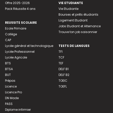
Offre 2025-2026
VIE ETUDIANTE
Pack Réussite 4 ans
Vie Etudiante
Bourses et prêts étudiants
Logement Etudiant
REUSSITE SCOLAIRE
Jobs Etudiant et Alternance
Ecole Primaire
Trouve ton job saisonnier
Collège
CAP
Lycée général et technologique
TESTS DE LANGUES
Lycée Professionnel
TFI
Lycée Agricole
TCF
BTS
TEF
BTSA
DELF B1
BUT
DELF B2
Prépas
TOEIC
Licence
TOEFL
Licence Pro
DN Made
PASS
Diplome infirmier