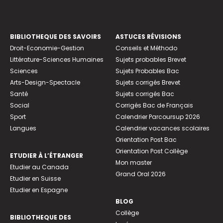
BIBLIOTHEQUE DES SAVOIRS
ASTUCES RÉVISIONS
Droit-Economie-Gestion
Conseils et Méthodo
Littérature-Sciences Humaines
Sujets probables Brevet
Sciences
Sujets Probables Bac
Arts-Design-Spectacle
Sujets corrigés Brevet
Santé
Sujets corrigés Bac
Social
Corrigés Bac de Français
Sport
Calendrier Parcoursup 2026
Langues
Calendrier vacances scolaires
Orientation Post Bac
Orientation Post Collège
ETUDIER À L’ÉTRANGER
Mon master
Etudier au Canada
Grand Oral 2026
Etudier en Suisse
Etudier en Espagne
BLOG
Collège
BIBLIOTHEQUE DES