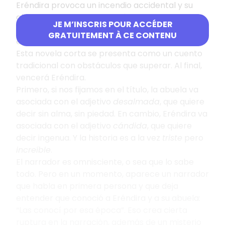
Eréndira provoca un incendio accidental y su
abuela le hace pagar obligándola a prostituirse.
JE M’INSCRIS POUR ACCÉDER
Ulises está enamorado de Eréndira, este amor
GRATUITEMENT À CE CONTENU
es recíproco pero existen muchos obstáculos.
Esta novela corta se presenta como un cuento
tradicional con obstáculos que superar. Al final,
vencerá Eréndira.
Primero, si nos fijamos en el título, la abuela va
asociada con el adjetivo
desalmada
, que quiere
decir sin alma, sin piedad. En cambio, Eréndira va
asociada con el adjetivo
cándida
, que quiere
decir ingenua. Y la historia es a la vez
triste
pero
increíble
.
El narrador es omnisciente, o sea que lo sabe
todo. Pero en un momento, aparece un narrador
que habla en primera persona y que deja
entender que conoció a Eréndira y a su abuela:
“Las conocí por esa época”. Eso crea cierta
ruptura en la narración, además de un misterio