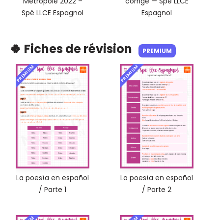
Métropole 2022 –
corrigé — Spé LLCE
Spé LLCE Espagnol
Espagnol
🍀 Fiches de révision
PREMIUM
PREMIUM
PREMIUM
La poesίa en español
La poesίa en español
/ Parte 1
/ Parte 2