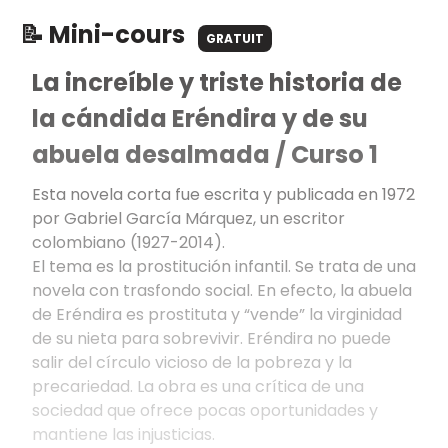
📝 Mini-cours
GRATUIT
La increíble y triste historia de
la cándida Eréndira y de su
abuela desalmada / Curso 1
Esta novela corta fue escrita y publicada en 1972
por Gabriel García Márquez, un escritor
colombiano (1927-2014).
El tema es la prostitución infantil. Se trata de una
novela con trasfondo social. En efecto, la abuela
de Eréndira es prostituta y “vende” la virginidad
de su nieta para sobrevivir. Eréndira no puede
salir del círculo vicioso de la pobreza y la
precariedad. La obra es una crítica de una
sociedad que ofrece pocas oportunidades y
mantiene las injusticias.