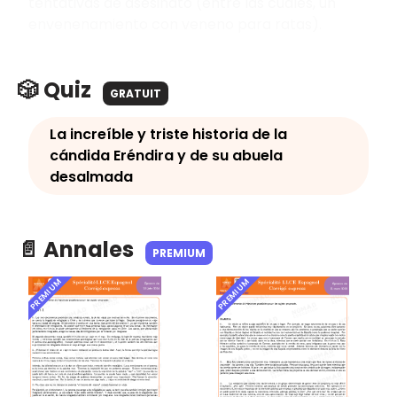
tentativas de asesinato (entre las cuales, un
envenenamiento con veneno para ratas).
🎲 Quiz
GRATUIT
La increíble y triste historia de la
cándida Eréndira y de su abuela
desalmada
📄 Annales
PREMIUM
PREMIUM
PREMIUM