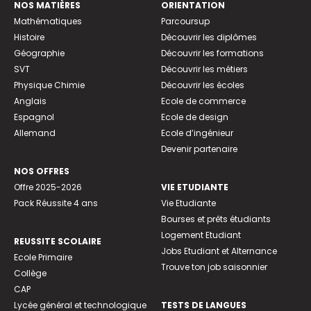
NOS MATIÈRES
ORIENTATION
Mathématiques
Parcoursup
Histoire
Découvrir les diplômes
Géographie
Découvrir les formations
SVT
Découvrir les métiers
Physique Chimie
Découvrir les écoles
Anglais
Ecole de commerce
Espagnol
Ecole de design
Allemand
Ecole d’ingénieur
Devenir partenaire
NOS OFFRES
Offre 2025-2026
VIE ETUDIANTE
Pack Réussite 4 ans
Vie Etudiante
Bourses et prêts étudiants
Logement Etudiant
REUSSITE SCOLAIRE
Jobs Etudiant et Alternance
Ecole Primaire
Trouve ton job saisonnier
Collège
CAP
Lycée général et technologique
TESTS DE LANGUES