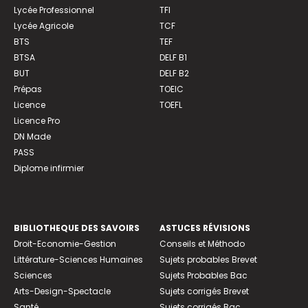
Lycée Professionnel
TFI
Lycée Agricole
TCF
BTS
TEF
BTSA
DELF B1
BUT
DELF B2
Prépas
TOEIC
Licence
TOEFL
Licence Pro
DN Made
PASS
Diplome infirmier
BIBLIOTHEQUE DES SAVOIRS
ASTUCES RÉVISIONS
Droit-Economie-Gestion
Conseils et Méthodo
Littérature-Sciences Humaines
Sujets probables Brevet
Sciences
Sujets Probables Bac
Arts-Design-Spectacle
Sujets corrigés Brevet
Santé
Sujets corrigés Bac