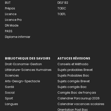
BUT
DELF B2
Prépas
TOEIC
Licence
TOEFL
Licence Pro
DN Made
PASS
Diplome infirmier
BIBLIOTHEQUE DES SAVOIRS
ASTUCES RÉVISIONS
Droit-Economie-Gestion
Conseils et Méthodo
Littérature-Sciences Humaines
Sujets probables Brevet
Sciences
Sujets Probables Bac
Arts-Design-Spectacle
Sujets corrigés Brevet
Santé
Sujets corrigés Bac
Social
Corrigés Bac de Français
Sport
Calendrier Parcoursup 2026
Langues
Calendrier vacances scolaires
Orientation Post Bac