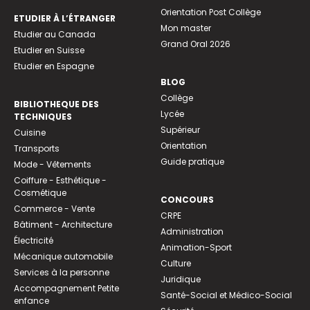
Orientation Post Collège
ETUDIER À L’ÉTRANGER
Mon master
Etudier au Canada
Grand Oral 2026
Etudier en Suisse
Etudier en Espagne
BLOG
Collège
BIBLIOTHEQUE DES
Lycée
TECHNIQUES
Supérieur
Cuisine
Orientation
Transports
Guide pratique
Mode - Vêtements
Coiffure - Esthétique -
Cosmétique
CONCOURS
Commerce - Vente
CRPE
Bâtiment - Architecture
Administration
Électricité
Animation-Sport
Mécanique automobile
Culture
Services à la personne
Juridique
Accompagnement Petite
Santé-Social et Médico-Social
enfance