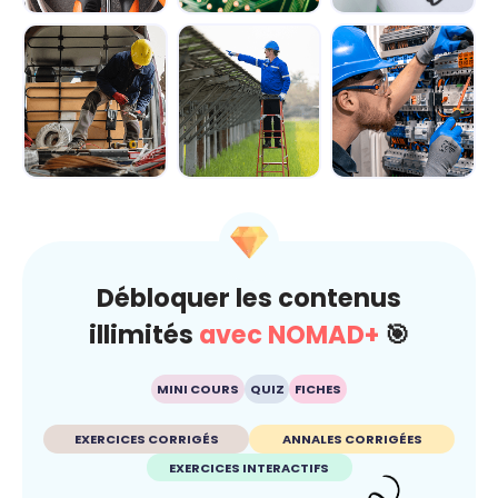
Module 1 - Les
Module 2 -
Module 3 -
bases de
Explorer le
Manipuler les
l'électricité
circuit
principales for...
électriqu...
Module 4 -
Module 5 -
Module 6 - Les
Découvrir les
Appréhender le
règles de
équipements de
fonctionnement...
sécurité pour t...
...
Débloquer les contenus
illimités
avec NOMAD+
🎯
MINI COURS
QUIZ
FICHES
EXERCICES CORRIGÉS
ANNALES CORRIGÉES
EXERCICES INTERACTIFS