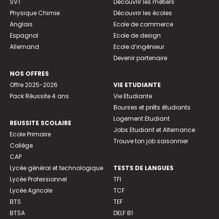
SVT
Découvrir les métiers
Physique Chimie
Découvrir les écoles
Anglais
Ecole de commerce
Espagnol
Ecole de design
Allemand
Ecole d’ingénieur
Devenir partenaire
NOS OFFRES
Offre 2025-2026
VIE ETUDIANTE
Pack Réussite 4 ans
Vie Etudiante
Bourses et prêts étudiants
Logement Etudiant
REUSSITE SCOLAIRE
Jobs Etudiant et Alternance
Ecole Primaire
Trouve ton job saisonnier
Collège
CAP
Lycée général et technologique
TESTS DE LANGUES
Lycée Professionnel
TFI
Lycée Agricole
TCF
BTS
TEF
BTSA
DELF B1