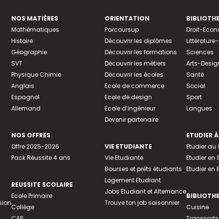
NOS MATIÈRES
ORIENTATION
BIBLIOTH
Mathématiques
Parcoursup
Droit-Eco
Histoire
Découvrir les diplômes
Littératur
Géographie
Découvrir les formations
Sciences
SVT
Découvrir les métiers
Arts-Desig
Physique Chimie
Découvrir les écoles
Santé
Anglais
Ecole de commerce
Social
Espagnol
Ecole de design
Sport
Allemand
Ecole d’ingénieur
Langues
Devenir partenaire
NOS OFFRES
ETUDIER À
Offre 2025-2026
VIE ETUDIANTE
Etudier a
Pack Réussite 4 ans
Vie Etudiante
Etudier en 
Bourses et prêts étudiants
Etudier en
Logement Etudiant
REUSSITE SCOLAIRE
Jobs Etudiant et Alternance
Ecole Primaire
BIBLIOTH
sion
Trouve ton job saisonnier
Collège
Cuisine
CAP
Transports