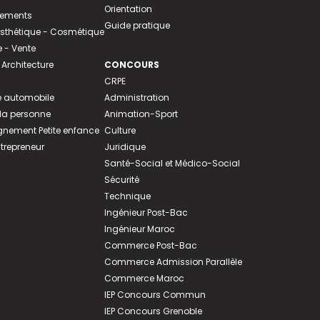
Orientation
tements
Guide pratique
 Esthétique - Cosmétique
- Vente
 Architecture
CONCOURS
CRPE
 automobile
Administration
 la personne
Animation-Sport
ement Petite enfance
Culture
ntrepreneur
Juridique
Santé-Social et Médico-Social
Sécurité
Technique
Ingénieur Post-Bac
Ingénieur Maroc
Commerce Post-Bac
Commerce Admission Parallèle
Commerce Maroc
IEP Concours Commun
IEP Concours Grenoble