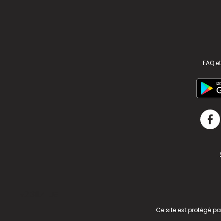
FAQ et
v2.311.4 US
Ce site est protégé p