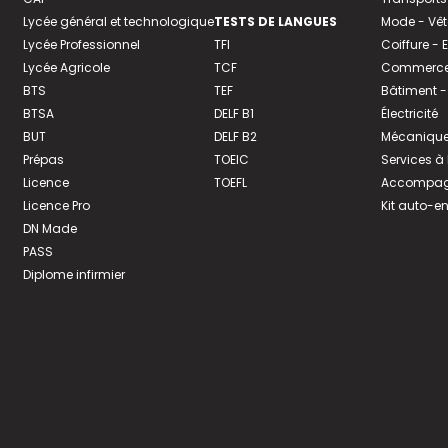
Lycée général et technologique
TESTS DE LANGUES
Mode - Vê
Lycée Professionnel
TFI
Coiffure -
Lycée Agricole
TCF
Commerce 
BTS
TEF
Bâtiment -
BTSA
DELF B1
Électricité
BUT
DELF B2
Mécanique
Prépas
TOEIC
Services à
Licence
TOEFL
Accompagn
Licence Pro
Kit auto-e
DN Made
PASS
Diplome infirmier