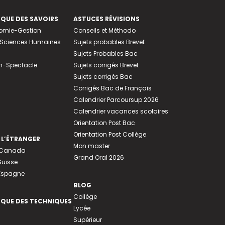
EQUE DES SAVOIRS
ASTUCES RÉVISIONS
nomie-Gestion
Conseils et Méthodo
e-Sciences Humaines
Sujets probables Brevet
Sujets Probables Bac
n-Spectacle
Sujets corrigés Brevet
Sujets corrigés Bac
Corrigés Bac de Français
Calendrier Parcoursup 2026
Calendrier vacances scolaires
Orientation Post Bac
Orientation Post Collège
 L’ÉTRANGER
Mon master
u Canada
Grand Oral 2026
Suisse
 Espagne
BLOG
Collège
EQUE DES TECHNIQUES
Lycée
Supérieur