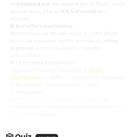
Le
Volstead Act
est adopté par 33 États : toute
boisson avec plus de
0,5 % d’alcool
est
interdite.
🕵️
Des effets inattendus
Résultat inverse de celui espéré : trafic illégal,
alcool de mauvaise qualité, montée du
crime
organisé
et bars clandestins appelés
speakeasies
.
🏁
La fin de la Prohibition
Jugée inefficace et liberticide, la
loi est
abandonnée
en
1933
par le président
Franklin
D. Roosevelt
. L’alcool redevient légal.
💡
Info bonus
La Prohibition a largement contribué à la
naissance de la
mafia américaine
et de figures
comme
Al Capone
.
🎲 Quiz