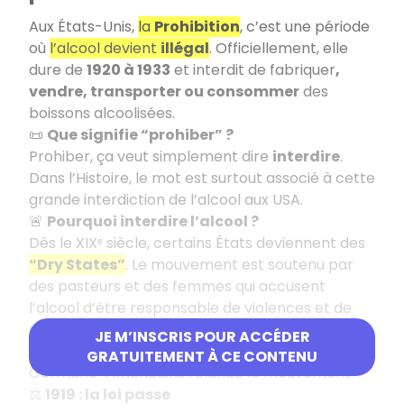
Aux États-Unis,
la
Prohibition
, c’est une période
où
l’alcool devient
illégal
. Officiellement, elle
dure de
1920 à 1933
et interdit de fabriquer
,
vendre, transporter ou consommer
des
boissons alcoolisées.
📜
Que signifie “prohiber” ?
Prohiber, ça veut simplement dire
interdire
.
Dans l’Histoire, le mot est surtout associé à cette
grande interdiction de l’alcool aux USA.
🚨
Pourquoi interdire l’alcool ?
Dès le XIXᵉ siècle, certains États deviennent des
“Dry States”
. Le mouvement est soutenu par
des pasteurs et des femmes qui accusent
l’alcool d’être responsable de violences et de
problèmes sociaux. Après la Première Guerre
JE M’INSCRIS POUR ACCÉDER
mondiale, le rejet des brasseries tenues par des
GRATUITEMENT À CE CONTENU
Germano-Américains relance le mouvement.
⚖️
1919 : la loi passe