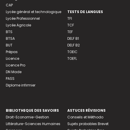
CAP
Lycée général et technologique
TESTS DE LANGUES
Lycée Professionnel
TFI
Lycée Agricole
TCF
BTS
TEF
BTSA
DELF B1
BUT
DELF B2
Prépas
TOEIC
Licence
TOEFL
Licence Pro
DN Made
PASS
Diplome infirmier
BIBLIOTHEQUE DES SAVOIRS
ASTUCES RÉVISIONS
Droit-Economie-Gestion
Conseils et Méthodo
Littérature-Sciences Humaines
Sujets probables Brevet