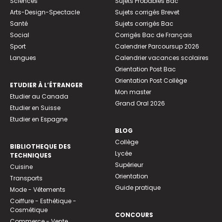
Sciences
Sujets Probables Bac
Arts-Design-Spectacle
Sujets corrigés Brevet
Santé
Sujets corrigés Bac
Social
Corrigés Bac de Français
Sport
Calendrier Parcoursup 2026
Langues
Calendrier vacances scolaires
Orientation Post Bac
Orientation Post Collège
ETUDIER À L’ÉTRANGER
Mon master
Etudier au Canada
Grand Oral 2026
Etudier en Suisse
Etudier en Espagne
BLOG
Collège
BIBLIOTHEQUE DES
Lycée
TECHNIQUES
Supérieur
Cuisine
Orientation
Transports
Guide pratique
Mode - Vêtements
Coiffure - Esthétique -
Cosmétique
CONCOURS
Commerce - Vente