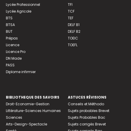
Lycée Professionnel
TFI
Lycée Agricole
TCF
BTS
TEF
BTSA
DELF B1
BUT
DELF B2
Prépas
TOEIC
Licence
TOEFL
Licence Pro
DN Made
PASS
Diplome infirmier
BIBLIOTHEQUE DES SAVOIRS
ASTUCES RÉVISIONS
Droit-Economie-Gestion
Conseils et Méthodo
Littérature-Sciences Humaines
Sujets probables Brevet
Sciences
Sujets Probables Bac
Arts-Design-Spectacle
Sujets corrigés Brevet
Santé
Sujets corrigés Bac