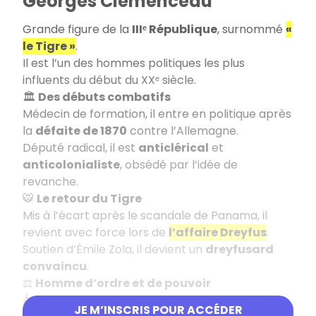
Georges Clemenceau
Grande figure de la
IIIᵉ République
, surnommé
«
le Tigre »
.
Il est l’un des hommes politiques les plus
influents du début du XXᵉ siècle.
🏛️
Des débuts combatifs
Médecin de formation, il entre en politique après
la
défaite de 1870
contre l’Allemagne.
Député radical, il est
anticlérical
et
anticolonialiste
, obsédé par l’idée de
revanche.
🐯
Le retour du Tigre
Mis à l’écart après le scandale de Panama, il
revient avec force lors de
l’affaire Dreyfus
.
Soutien d’Émile Zola, il devient un
dreyfusard
convaincu
.
⚖️
Homme d’ordre et de pouvoir
À
65 ans
, il devient ministre de l’Intérieur puis
JE M’INSCRIS POUR ACCÉDER