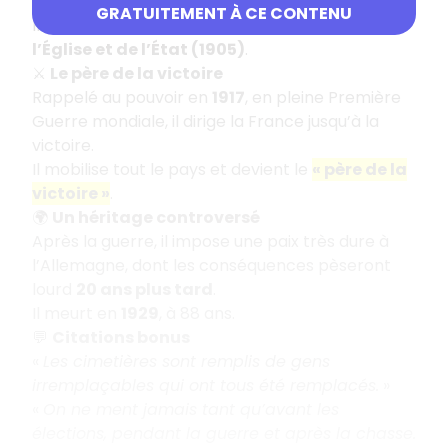
président du Conseil
en 1906.
GRATUITEMENT À CE CONTENU
Il applique fermement la
loi de séparation de
l’Église et de l’État (1905)
.
⚔️
Le père de la victoire
Rappelé au pouvoir en
1917
, en pleine Première
Guerre mondiale, il dirige la France jusqu’à la
victoire.
Il mobilise tout le pays et devient le
« père de la
victoire »
.
🌍
Un héritage controversé
Après la guerre, il impose une paix très dure à
l’Allemagne, dont les conséquences pèseront
lourd
20 ans plus tard
.
Il meurt en
1929
, à 88 ans.
💬
Citations bonus
«
Les cimetières sont remplis de gens
irremplaçables qui ont tous été remplacés.
»
«
On ne ment jamais tant qu’avant les
élections, pendant la guerre et après la chasse.