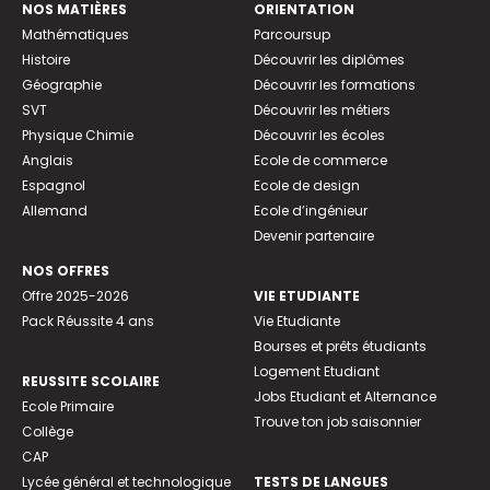
NOS MATIÈRES
ORIENTATION
Mathématiques
Parcoursup
Histoire
Découvrir les diplômes
Géographie
Découvrir les formations
SVT
Découvrir les métiers
Physique Chimie
Découvrir les écoles
Anglais
Ecole de commerce
Espagnol
Ecole de design
Allemand
Ecole d’ingénieur
Devenir partenaire
NOS OFFRES
Offre 2025-2026
VIE ETUDIANTE
Pack Réussite 4 ans
Vie Etudiante
Bourses et prêts étudiants
Logement Etudiant
REUSSITE SCOLAIRE
Jobs Etudiant et Alternance
Ecole Primaire
Trouve ton job saisonnier
Collège
CAP
Lycée général et technologique
TESTS DE LANGUES