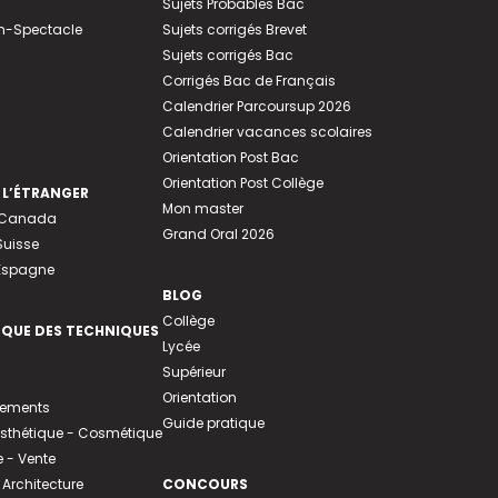
Sujets Probables Bac
n-Spectacle
Sujets corrigés Brevet
Sujets corrigés Bac
Corrigés Bac de Français
Calendrier Parcoursup 2026
Calendrier vacances scolaires
Orientation Post Bac
Orientation Post Collège
 L’ÉTRANGER
Mon master
u Canada
Grand Oral 2026
Suisse
 Espagne
BLOG
Collège
EQUE DES TECHNIQUES
Lycée
Supérieur
Orientation
tements
Guide pratique
 Esthétique - Cosmétique
- Vente
 Architecture
CONCOURS