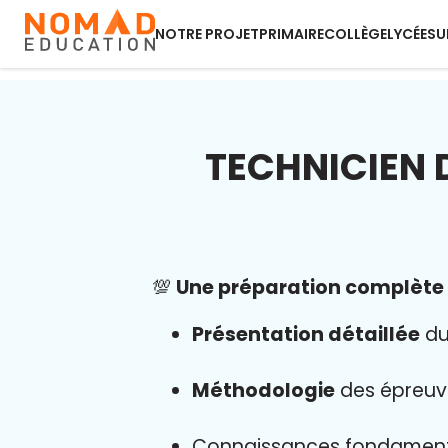
NOTRE PROJET
PRIMAIRE
COLLÈGE
LYCÉE
SU
TECHNICIEN 
💯
Une préparation complète a
Présentation détaillée
du
Méthodologie
des épreu
Connaissances fondamen