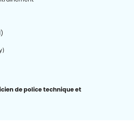
d)
y)
icien de police technique et