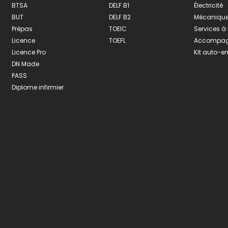
BTSA
DELF B1
Électricité
BUT
DELF B2
Mécanique
Prépas
TOEIC
Services à
Licence
TOEFL
Accompagn
Licence Pro
Kit auto-e
DN Made
PASS
Diplome infirmier