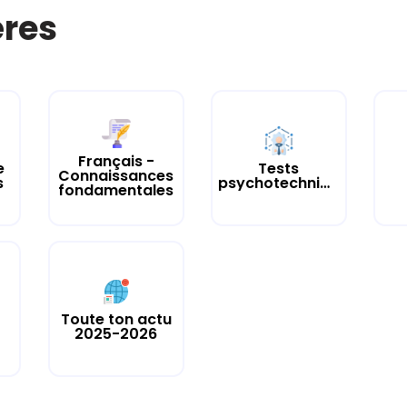
ères
Français -
e
Tests
Connaissances
s
psychotechniques
fondamentales
Toute ton actu
2025-2026