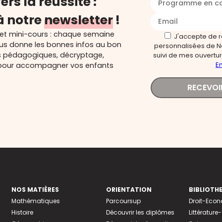
ers la réussite :
Programme en c
à notre
newsletter
!
 et mini-cours : chaque semaine
J'accepte de 
ous donne les bonnes infos au bon
personnalisées de N
s pédagogiques, décryptage,
suivi de mes ouverture
En
és pour accompagner vos enfants
RECEVOI
NOS MATIÈRES
ORIENTATION
BIBLIOTH
Mathématiques
Parcoursup
Droit-Eco
Histoire
Découvrir les diplômes
Littératur