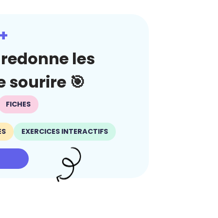
+
redonne les
 sourire 🎯
FICHES
ES
EXERCICES INTERACTIFS