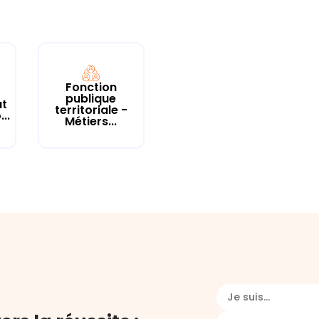
Fonction
publique
at
territoriale -
..
Métiers...
Je suis...