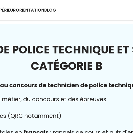
PÉRIEUR
ORIENTATION
BLOG
DE POLICE TECHNIQUE ET 
CATÉGORIE B
u concours de technicien de police technique
 métier, du concours et des épreuves
ves (QRC notamment)
tales en
français
: rappels de cours et quiz d'