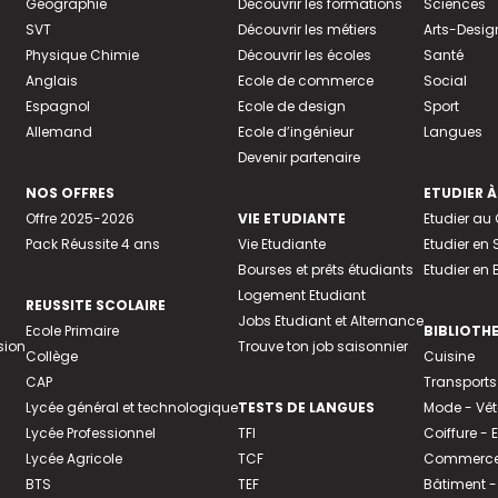
Géographie
Découvrir les formations
Sciences
SVT
Découvrir les métiers
Arts-Desig
Physique Chimie
Découvrir les écoles
Santé
Anglais
Ecole de commerce
Social
Espagnol
Ecole de design
Sport
Allemand
Ecole d’ingénieur
Langues
Devenir partenaire
NOS OFFRES
ETUDIER À
Offre 2025-2026
VIE ETUDIANTE
Etudier a
Pack Réussite 4 ans
Vie Etudiante
Etudier en 
Bourses et prêts étudiants
Etudier en
Logement Etudiant
REUSSITE SCOLAIRE
Jobs Etudiant et Alternance
Ecole Primaire
BIBLIOTH
sion
Trouve ton job saisonnier
Collège
Cuisine
CAP
Transports
Lycée général et technologique
TESTS DE LANGUES
Mode - Vê
Lycée Professionnel
TFI
Coiffure -
Lycée Agricole
TCF
Commerce 
BTS
TEF
Bâtiment -