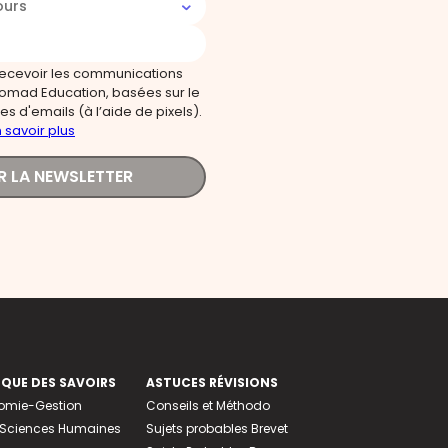
ours
recevoir les communications
omad Education, basées sur le
s d'emails (à l’aide de pixels).
 savoir plus
R LA NEWSLETTER
EQUE DES SAVOIRS
ASTUCES RÉVISIONS
nomie-Gestion
Conseils et Méthodo
e-Sciences Humaines
Sujets probables Brevet