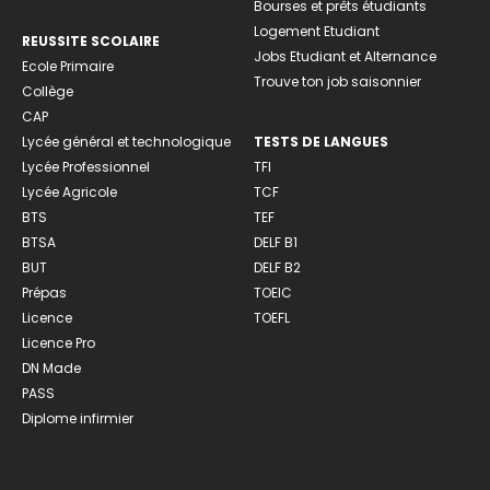
Bourses et prêts étudiants
Logement Etudiant
REUSSITE SCOLAIRE
Jobs Etudiant et Alternance
Ecole Primaire
Trouve ton job saisonnier
Collège
CAP
Lycée général et technologique
TESTS DE LANGUES
Lycée Professionnel
TFI
Lycée Agricole
TCF
BTS
TEF
BTSA
DELF B1
BUT
DELF B2
Prépas
TOEIC
Licence
TOEFL
Licence Pro
DN Made
PASS
Diplome infirmier