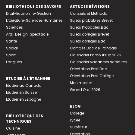
BIBLIOTHEQUE DES SAVOIRS
ASTUCES RÉVISIONS
Droit-Economie-Gestion
Conseils et Méthodo
Littérature-Sciences Humaines
Sujets probables Brevet
Sciences
Sujets Probables Bac
Arts-Design-Spectacle
Sujets corrigés Brevet
Santé
Sujets corrigés Bac
Social
Corrigés Bac de Français
Sport
Calendrier Parcoursup 2026
Langues
Calendrier vacances scolaires
Orientation Post Bac
Orientation Post Collège
ETUDIER À L’ÉTRANGER
Mon master
Etudier au Canada
Grand Oral 2026
Etudier en Suisse
Etudier en Espagne
BLOG
Collège
BIBLIOTHEQUE DES
Lycée
TECHNIQUES
Supérieur
Cuisine
Orientation