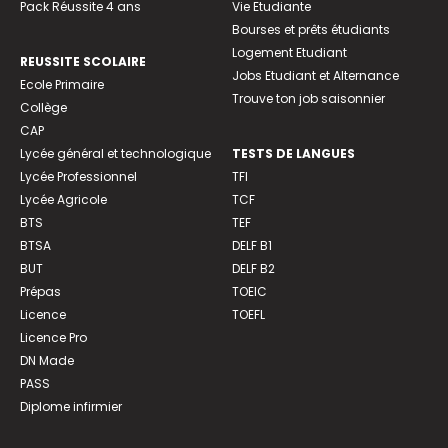
Pack Réussite 4 ans
Vie Etudiante
Bourses et prêts étudiants
Logement Etudiant
REUSSITE SCOLAIRE
Jobs Etudiant et Alternance
Ecole Primaire
Trouve ton job saisonnier
Collège
CAP
Lycée général et technologique
TESTS DE LANGUES
Lycée Professionnel
TFI
Lycée Agricole
TCF
BTS
TEF
BTSA
DELF B1
BUT
DELF B2
Prépas
TOEIC
Licence
TOEFL
Licence Pro
DN Made
PASS
Diplome infirmier