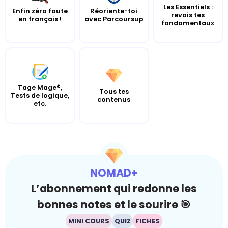
Les Essentiels :
Enfin zéro faute
Réoriente-toi
revois tes
en français !
avec Parcoursup
fondamentaux
Tage Mage®,
Tous tes
Tests de logique,
contenus
etc.
NOMAD+
L’abonnement qui redonne les
bonnes notes et le sourire 🎯
MINI COURS
QUIZ
FICHES