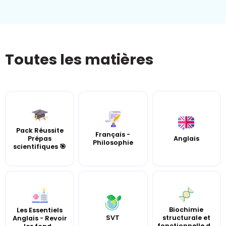
Toutes les matières
Pack Réussite
Français -
Prépas
Anglais
Philosophie
scientifiques 🎯
Biochimie
Les Essentiels
SVT
structurale et
Anglais - Revoir
fonctionnelle d...