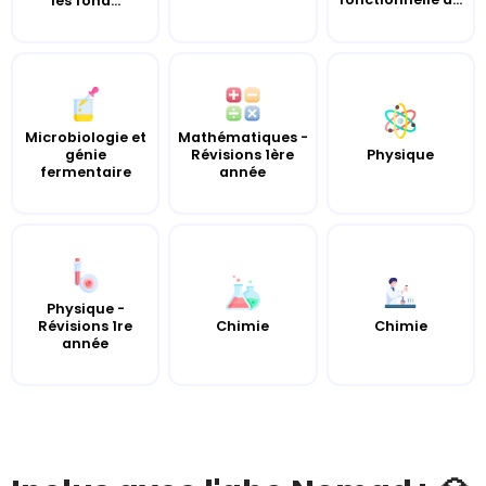
les fond...
Microbiologie et
Mathématiques -
génie
Révisions 1ère
Physique
fermentaire
année
Physique -
Révisions 1re
Chimie
Chimie
année