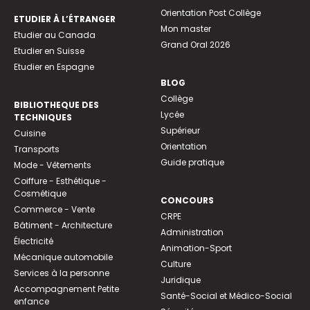
Orientation Post Collège
ETUDIER À L’ÉTRANGER
Mon master
Etudier au Canada
Grand Oral 2026
Etudier en Suisse
Etudier en Espagne
BLOG
Collège
BIBLIOTHEQUE DES
Lycée
TECHNIQUES
Supérieur
Cuisine
Orientation
Transports
Guide pratique
Mode - Vêtements
Coiffure - Esthétique -
Cosmétique
CONCOURS
Commerce - Vente
CRPE
Bâtiment - Architecture
Administration
Électricité
Animation-Sport
Mécanique automobile
Culture
Services à la personne
Juridique
Accompagnement Petite
Santé-Social et Médico-Social
enfance