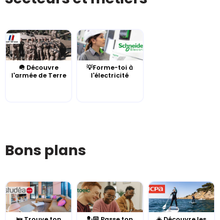
🪖 Découvre
💡Forme-toi à
l'armée de Terre
l'électricité
Bons plans
🛌 Trouve ton
💂🏻 Passe ton
☀️ Découvre les