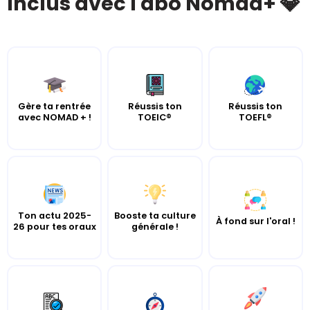
Inclus avec l'abo Nomad+ 💎
Gère ta rentrée
Réussis ton
Réussis ton
avec NOMAD + !
TOEIC®
TOEFL®
Ton actu 2025-
Booste ta culture
À fond sur l'oral !
26 pour tes oraux
générale !