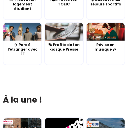
logement
TOEIC
séjours sportifs
étudiant
✈️ Pars à
🗞️ Profite de ton
Révise en
l'étranger avec
kiosque Presse
musique 🎶
EF
À la une !