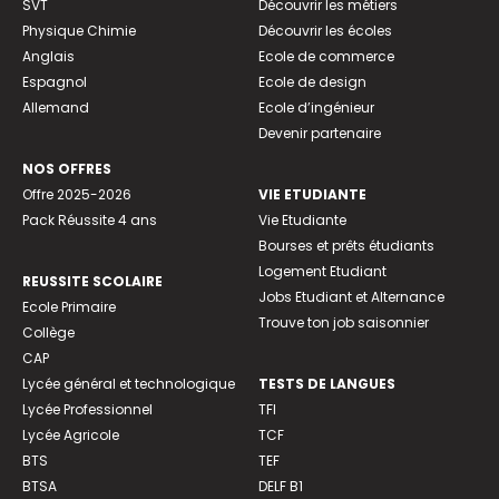
SVT
Découvrir les métiers
Physique Chimie
Découvrir les écoles
Anglais
Ecole de commerce
Espagnol
Ecole de design
Allemand
Ecole d’ingénieur
Devenir partenaire
NOS OFFRES
Offre 2025-2026
VIE ETUDIANTE
Pack Réussite 4 ans
Vie Etudiante
Bourses et prêts étudiants
Logement Etudiant
REUSSITE SCOLAIRE
Jobs Etudiant et Alternance
Ecole Primaire
Trouve ton job saisonnier
Collège
CAP
Lycée général et technologique
TESTS DE LANGUES
Lycée Professionnel
TFI
Lycée Agricole
TCF
BTS
TEF
BTSA
DELF B1