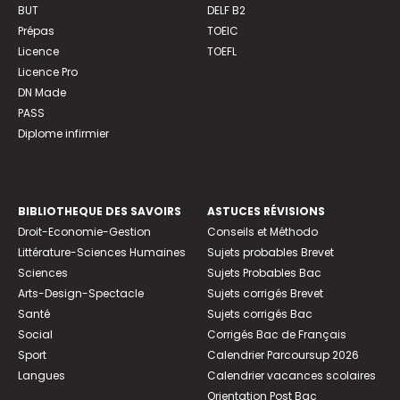
BUT
DELF B2
Prépas
TOEIC
Licence
TOEFL
Licence Pro
DN Made
PASS
Diplome infirmier
BIBLIOTHEQUE DES SAVOIRS
ASTUCES RÉVISIONS
Droit-Economie-Gestion
Conseils et Méthodo
Littérature-Sciences Humaines
Sujets probables Brevet
Sciences
Sujets Probables Bac
Arts-Design-Spectacle
Sujets corrigés Brevet
Santé
Sujets corrigés Bac
Social
Corrigés Bac de Français
Sport
Calendrier Parcoursup 2026
Langues
Calendrier vacances scolaires
Orientation Post Bac