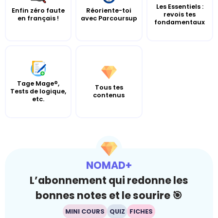
Les Essentiels :
Enfin zéro faute
Réoriente-toi
revois tes
en français !
avec Parcoursup
fondamentaux
Tage Mage®,
Tous tes
Tests de logique,
contenus
etc.
NOMAD+
L’abonnement qui redonne les
bonnes notes et le sourire 🎯
MINI COURS
QUIZ
FICHES