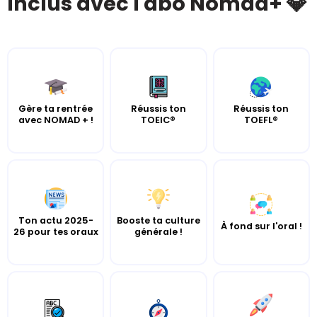
Inclus avec l'abo Nomad+ 💎
Gère ta rentrée
Réussis ton
Réussis ton
avec NOMAD + !
TOEIC®
TOEFL®
Ton actu 2025-
Booste ta culture
À fond sur l'oral !
26 pour tes oraux
générale !