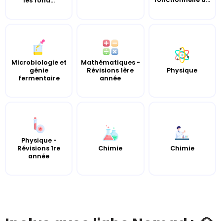
les fond...
Microbiologie et
Mathématiques -
génie
Révisions 1ère
Physique
fermentaire
année
Physique -
Révisions 1re
Chimie
Chimie
année