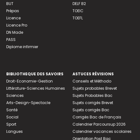
BUT
DELF B2
Prépas
TOEIC
Licence
TOEFL
Licence Pro
DN Made
PASS
Diplome infirmier
BIBLIOTHEQUE DES SAVOIRS
ASTUCES RÉVISIONS
Droit-Economie-Gestion
Conseils et Méthodo
Littérature-Sciences Humaines
Sujets probables Brevet
Sciences
Sujets Probables Bac
Arts-Design-Spectacle
Sujets corrigés Brevet
Santé
Sujets corrigés Bac
Social
Corrigés Bac de Français
Sport
Calendrier Parcoursup 2026
Langues
Calendrier vacances scolaires
Orientation Post Bac