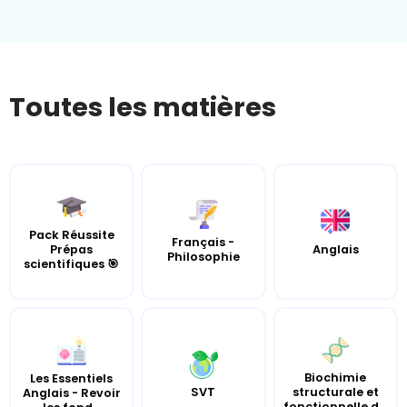
Toutes les matières
Pack Réussite
Français -
Prépas
Anglais
Philosophie
scientifiques 🎯
Biochimie
Les Essentiels
SVT
structurale et
Anglais - Revoir
fonctionnelle d...