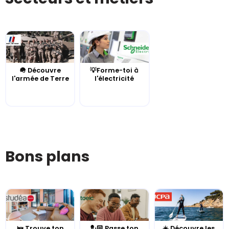
🪖 Découvre
💡Forme-toi à
l'armée de Terre
l'électricité
Bons plans
🛌 Trouve ton
💂🏻 Passe ton
☀️ Découvre les