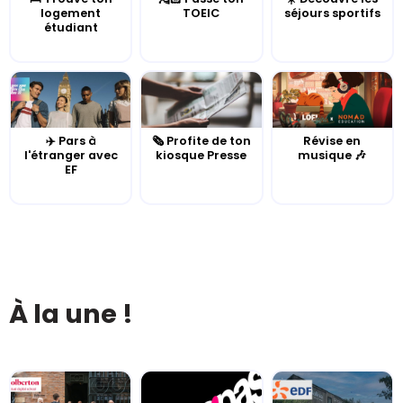
logement
TOEIC
séjours sportifs
étudiant
✈️ Pars à
🗞️ Profite de ton
Révise en
l'étranger avec
kiosque Presse
musique 🎶
EF
À la une !