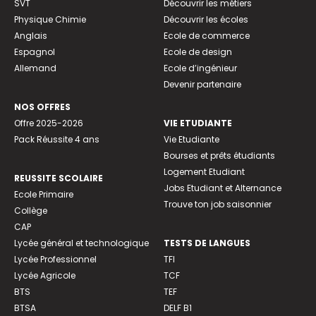
SVT
Découvrir les métiers
Physique Chimie
Découvrir les écoles
Anglais
Ecole de commerce
Espagnol
Ecole de design
Allemand
Ecole d’ingénieur
Devenir partenaire
NOS OFFRES
Offre 2025-2026
VIE ETUDIANTE
Pack Réussite 4 ans
Vie Etudiante
Bourses et prêts étudiants
Logement Etudiant
REUSSITE SCOLAIRE
Jobs Etudiant et Alternance
Ecole Primaire
Trouve ton job saisonnier
Collège
CAP
Lycée général et technologique
TESTS DE LANGUES
Lycée Professionnel
TFI
Lycée Agricole
TCF
BTS
TEF
BTSA
DELF B1