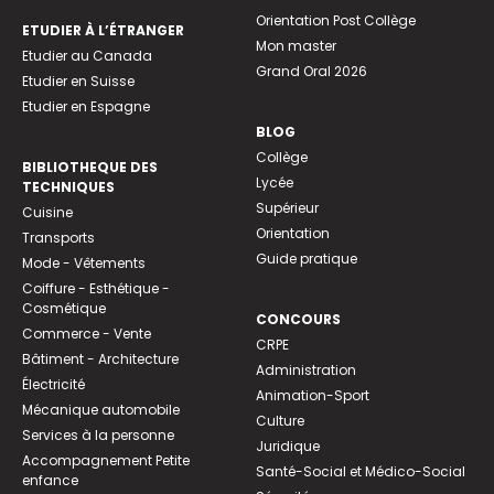
Orientation Post Collège
ETUDIER À L’ÉTRANGER
Mon master
Etudier au Canada
Grand Oral 2026
Etudier en Suisse
Etudier en Espagne
BLOG
Collège
BIBLIOTHEQUE DES
Lycée
TECHNIQUES
Supérieur
Cuisine
Orientation
Transports
Guide pratique
Mode - Vêtements
Coiffure - Esthétique -
Cosmétique
CONCOURS
Commerce - Vente
CRPE
Bâtiment - Architecture
Administration
Électricité
Animation-Sport
Mécanique automobile
Culture
Services à la personne
Juridique
Accompagnement Petite
Santé-Social et Médico-Social
enfance