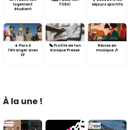
logement
TOEIC
séjours sportifs
étudiant
✈️ Pars à
🗞️ Profite de ton
Révise en
l'étranger avec
kiosque Presse
musique 🎶
EF
À la une !