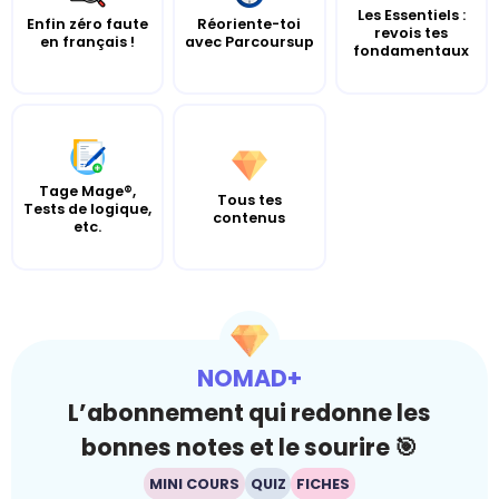
Les Essentiels :
Enfin zéro faute
Réoriente-toi
revois tes
en français !
avec Parcoursup
fondamentaux
Tage Mage®,
Tous tes
Tests de logique,
contenus
etc.
NOMAD+
L’abonnement qui redonne les
bonnes notes et le sourire 🎯
MINI COURS
QUIZ
FICHES