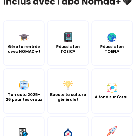
Inclus avec l'abo Nomad+ 💎
Gère ta rentrée
Réussis ton
Réussis ton
avec NOMAD + !
TOEIC®
TOEFL®
Ton actu 2025-
Booste ta culture
À fond sur l'oral !
26 pour tes oraux
générale !