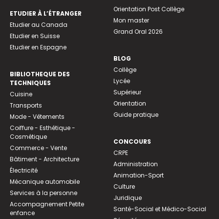
Orientation Post Collège
ETUDIER À L’ÉTRANGER
Mon master
Etudier au Canada
Grand Oral 2026
Etudier en Suisse
Etudier en Espagne
BLOG
Collège
BIBLIOTHEQUE DES
Lycée
TECHNIQUES
Supérieur
Cuisine
Orientation
Transports
Guide pratique
Mode - Vêtements
Coiffure - Esthétique -
Cosmétique
CONCOURS
Commerce - Vente
CRPE
Bâtiment - Architecture
Administration
Électricité
Animation-Sport
Mécanique automobile
Culture
Services à la personne
Juridique
Accompagnement Petite
Santé-Social et Médico-Social
enfance