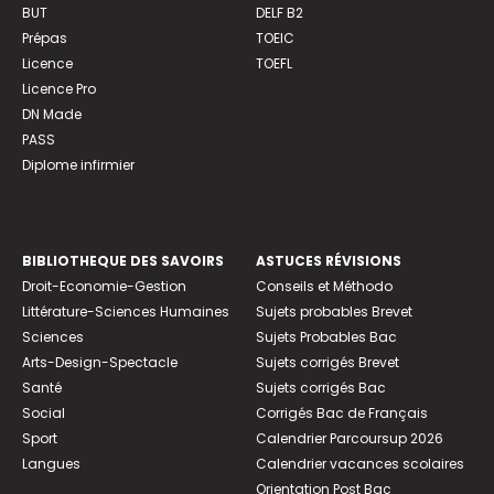
BUT
DELF B2
Prépas
TOEIC
Licence
TOEFL
Licence Pro
DN Made
PASS
Diplome infirmier
BIBLIOTHEQUE DES SAVOIRS
ASTUCES RÉVISIONS
Droit-Economie-Gestion
Conseils et Méthodo
Littérature-Sciences Humaines
Sujets probables Brevet
Sciences
Sujets Probables Bac
Arts-Design-Spectacle
Sujets corrigés Brevet
Santé
Sujets corrigés Bac
Social
Corrigés Bac de Français
Sport
Calendrier Parcoursup 2026
Langues
Calendrier vacances scolaires
Orientation Post Bac