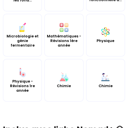
les fond...
Microbiologie et
Mathématiques -
génie
Révisions 1ère
Physique
fermentaire
année
Physique -
Révisions 1re
Chimie
Chimie
année