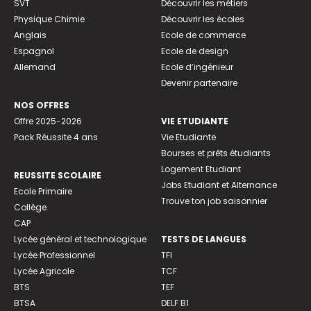
SVT
Découvrir les métiers
Physique Chimie
Découvrir les écoles
Anglais
Ecole de commerce
Espagnol
Ecole de design
Allemand
Ecole d’ingénieur
Devenir partenaire
NOS OFFRES
Offre 2025-2026
VIE ETUDIANTE
Pack Réussite 4 ans
Vie Etudiante
Bourses et prêts étudiants
Logement Etudiant
REUSSITE SCOLAIRE
Jobs Etudiant et Alternance
Ecole Primaire
Trouve ton job saisonnier
Collège
CAP
Lycée général et technologique
TESTS DE LANGUES
Lycée Professionnel
TFI
Lycée Agricole
TCF
BTS
TEF
BTSA
DELF B1