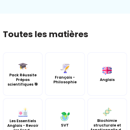
Toutes les matières
Pack Réussite
Français -
Prépas
Anglais
Philosophie
scientifiques 🎯
Biochimie
Les Essentiels
SVT
structurale et
Anglais - Revoir
fonctionnelle d...