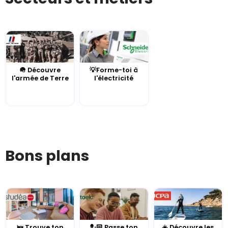
🪖 Découvre
💡Forme-toi à
l'armée de Terre
l'électricité
Bons plans
🛌 Trouve ton
💂🏻 Passe ton
☀️ Découvre les