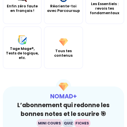
Les Essentiels :
Enfin zéro faute
Réoriente-toi
revois tes
en français !
avec Parcoursup
fondamentaux
Tage Mage®,
Tous tes
Tests de logique,
contenus
etc.
NOMAD+
L’abonnement qui redonne les
bonnes notes et le sourire 🎯
MINI COURS
QUIZ
FICHES