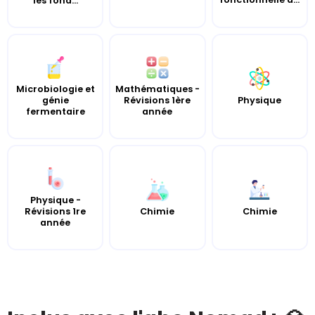
les fond...
Microbiologie et
Mathématiques -
génie
Révisions 1ère
Physique
fermentaire
année
Physique -
Révisions 1re
Chimie
Chimie
année