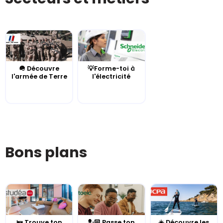
🪖 Découvre
💡Forme-toi à
l'armée de Terre
l'électricité
Bons plans
🛌 Trouve ton
💂🏻 Passe ton
☀️ Découvre les