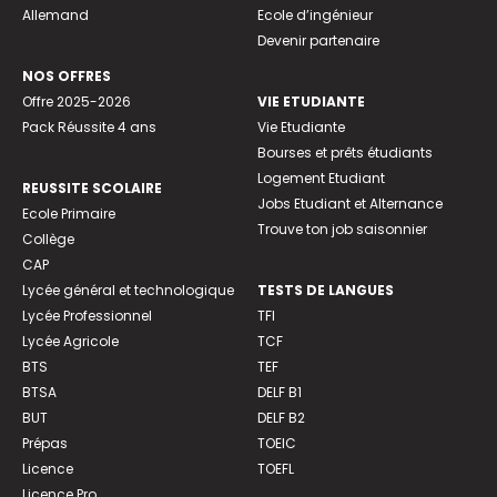
Allemand
Ecole d’ingénieur
Devenir partenaire
NOS OFFRES
Offre 2025-2026
VIE ETUDIANTE
Pack Réussite 4 ans
Vie Etudiante
Bourses et prêts étudiants
Logement Etudiant
REUSSITE SCOLAIRE
Jobs Etudiant et Alternance
Ecole Primaire
Trouve ton job saisonnier
Collège
CAP
Lycée général et technologique
TESTS DE LANGUES
Lycée Professionnel
TFI
Lycée Agricole
TCF
BTS
TEF
BTSA
DELF B1
BUT
DELF B2
Prépas
TOEIC
Licence
TOEFL
Licence Pro