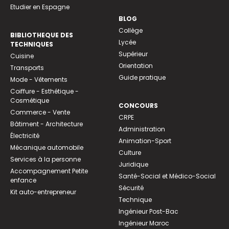
Etudier en Espagne
BLOG
Collège
BIBLIOTHEQUE DES
Lycée
TECHNIQUES
Supérieur
Cuisine
Orientation
Transports
Guide pratique
Mode - Vêtements
Coiffure - Esthétique -
Cosmétique
CONCOURS
Commerce - Vente
CRPE
Bâtiment - Architecture
Administration
Électricité
Animation-Sport
Mécanique automobile
Culture
Services à la personne
Juridique
Accompagnement Petite
Santé-Social et Médico-Social
enfance
Sécurité
Kit auto-entrepreneur
Technique
Ingénieur Post-Bac
Ingénieur Maroc