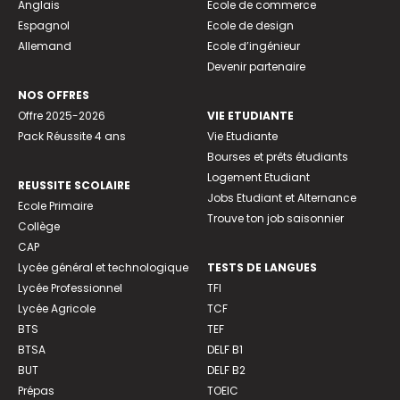
Anglais
Ecole de commerce
Espagnol
Ecole de design
Allemand
Ecole d’ingénieur
Devenir partenaire
NOS OFFRES
Offre 2025-2026
VIE ETUDIANTE
Pack Réussite 4 ans
Vie Etudiante
Bourses et prêts étudiants
Logement Etudiant
REUSSITE SCOLAIRE
Jobs Etudiant et Alternance
Ecole Primaire
Trouve ton job saisonnier
Collège
CAP
Lycée général et technologique
TESTS DE LANGUES
Lycée Professionnel
TFI
Lycée Agricole
TCF
BTS
TEF
BTSA
DELF B1
BUT
DELF B2
Prépas
TOEIC