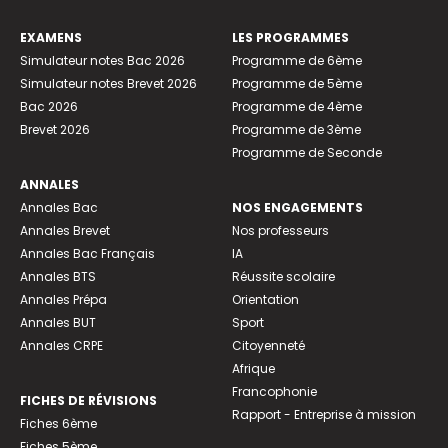
EXAMENS
LES PROGRAMMES
Simulateur notes Bac 2026
Programme de 6ème
Simulateur notes Brevet 2026
Programme de 5ème
Bac 2026
Programme de 4ème
Brevet 2026
Programme de 3ème
Programme de Seconde
ANNALES
Annales Bac
NOS ENGAGEMENTS
Annales Brevet
Nos professeurs
Annales Bac Français
IA
Annales BTS
Réussite scolaire
Annales Prépa
Orientation
Annales BUT
Sport
Annales CRPE
Citoyenneté
Afrique
Francophonie
FICHES DE RÉVISIONS
Rapport - Entreprise à mission
Fiches 6ème
Fiches 5ème