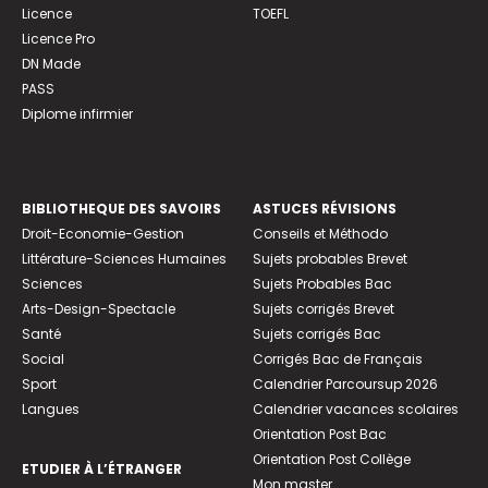
Licence
TOEFL
Licence Pro
DN Made
PASS
Diplome infirmier
BIBLIOTHEQUE DES SAVOIRS
ASTUCES RÉVISIONS
Droit-Economie-Gestion
Conseils et Méthodo
Littérature-Sciences Humaines
Sujets probables Brevet
Sciences
Sujets Probables Bac
Arts-Design-Spectacle
Sujets corrigés Brevet
Santé
Sujets corrigés Bac
Social
Corrigés Bac de Français
Sport
Calendrier Parcoursup 2026
Langues
Calendrier vacances scolaires
Orientation Post Bac
Orientation Post Collège
ETUDIER À L’ÉTRANGER
Mon master