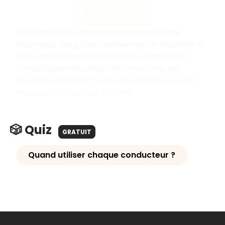
Une pompe est alimentée par un tableau
électrique. Les phases alimentent la machine et
sont connectées à l'intérieur de la machine.
L'enveloppe métallique de la machine est
connectée à la terre grâce au conducteur de
Protection Électrique (Terre).
🎲 Quiz
GRATUIT
Quand utiliser chaque conducteur ?