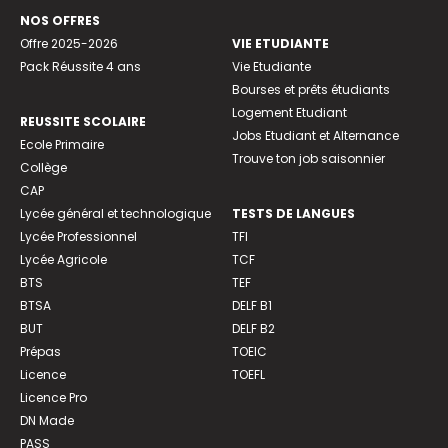
NOS OFFRES
Offre 2025-2026
VIE ETUDIANTE
Pack Réussite 4 ans
Vie Etudiante
Bourses et prêts étudiants
Logement Etudiant
REUSSITE SCOLAIRE
Jobs Etudiant et Alternance
Ecole Primaire
Trouve ton job saisonnier
Collège
CAP
Lycée général et technologique
TESTS DE LANGUES
Lycée Professionnel
TFI
Lycée Agricole
TCF
BTS
TEF
BTSA
DELF B1
BUT
DELF B2
Prépas
TOEIC
Licence
TOEFL
Licence Pro
DN Made
PASS