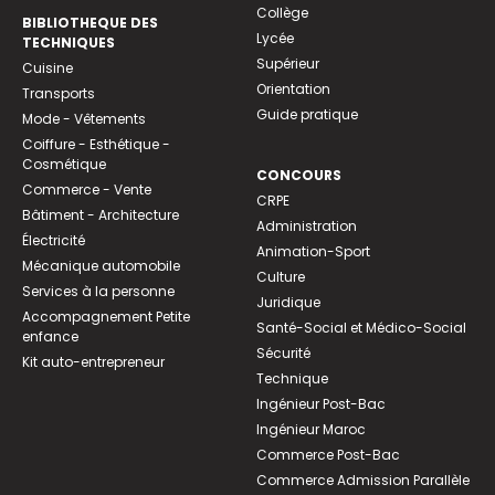
Collège
BIBLIOTHEQUE DES
Lycée
TECHNIQUES
Supérieur
Cuisine
Orientation
Transports
Guide pratique
Mode - Vêtements
Coiffure - Esthétique -
Cosmétique
CONCOURS
Commerce - Vente
CRPE
Bâtiment - Architecture
Administration
Électricité
Animation-Sport
Mécanique automobile
Culture
Services à la personne
Juridique
Accompagnement Petite
Santé-Social et Médico-Social
enfance
Sécurité
Kit auto-entrepreneur
Technique
Ingénieur Post-Bac
Ingénieur Maroc
Commerce Post-Bac
Commerce Admission Parallèle