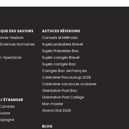
EQUE DES SAVOIRS
ASTUCES RÉVISIONS
nomie-Gestion
Conseils et Méthodo
e-Sciences Humaines
Sujets probables Brevet
Sujets Probables Bac
n-Spectacle
Sujets corrigés Brevet
Sujets corrigés Bac
Corrigés Bac de Français
Calendrier Parcoursup 2026
Calendrier vacances scolaires
Orientation Post Bac
Orientation Post Collège
 L’ÉTRANGER
Mon master
u Canada
Grand Oral 2026
Suisse
 Espagne
BLOG