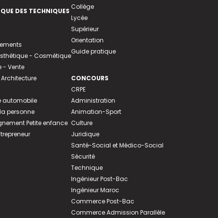
Collège
EQUE DES TECHNIQUES
Lycée
Supérieur
Orientation
tements
Guide pratique
 Esthétique - Cosmétique
- Vente
 Architecture
CONCOURS
CRPE
 automobile
Administration
 la personne
Animation-Sport
ement Petite enfance
Culture
ntrepreneur
Juridique
Santé-Social et Médico-Social
Sécurité
Technique
Ingénieur Post-Bac
Ingénieur Maroc
Commerce Post-Bac
Commerce Admission Parallèle