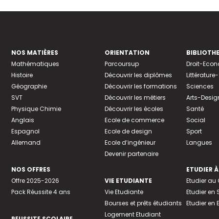
NOS MATIÈRES
ORIENTATION
BIBLIOTH
Mathématiques
Parcoursup
Droit-Eco
Histoire
Découvrir les diplômes
Littératur
Géographie
Découvrir les formations
Sciences
SVT
Découvrir les métiers
Arts-Desig
Physique Chimie
Découvrir les écoles
Santé
Anglais
Ecole de commerce
Social
Espagnol
Ecole de design
Sport
Allemand
Ecole d’ingénieur
Langues
Devenir partenaire
NOS OFFRES
ETUDIER À
Offre 2025-2026
VIE ETUDIANTE
Etudier a
Pack Réussite 4 ans
Vie Etudiante
Etudier en 
Bourses et prêts étudiants
Etudier en
Logement Etudiant
REUSSITE SCOLAIRE