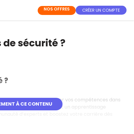
NOS OFFRES
CRÉER UN COMPTE
s de sécurité ?
é ?
gne gratuites pour développer vos compétences dans
EMENT À CE CONTENU
bles en français, elles offrent un apprentissage
mmunauté d’experts et boostez votre carrière dès