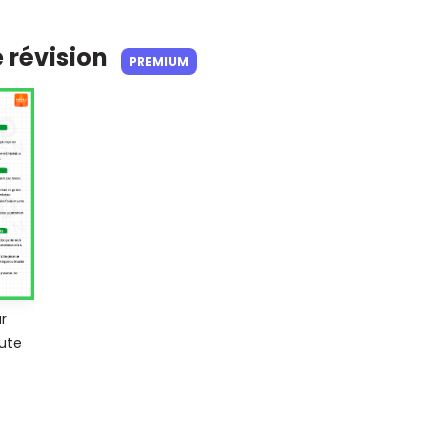
e révision
PREMIUM
r
oute