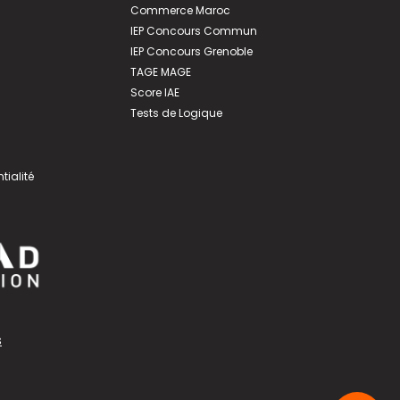
Commerce Maroc
IEP Concours Commun
IEP Concours Grenoble
TAGE MAGE
Score IAE
Tests de Logique
tialité
s