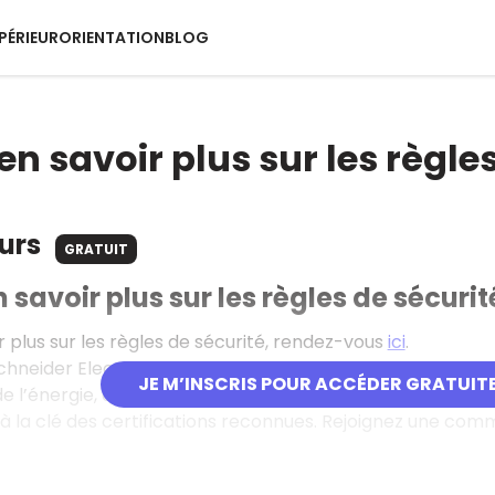
PÉRIEUR
ORIENTATION
BLOG
en savoir plus sur les règle
ours
GRATUIT
 savoir plus sur les règles de sécurit
r plus sur les règles de sécurité, rendez-vous
ici
.
Schneider Electric propose plus de 300 formations en li
JE M’INSCRIS POUR ACCÉDER GRATUIT
e l’énergie, de l’industrie et des infrastructures. Accessi
c à la clé des certifications reconnues. Rejoignez une co