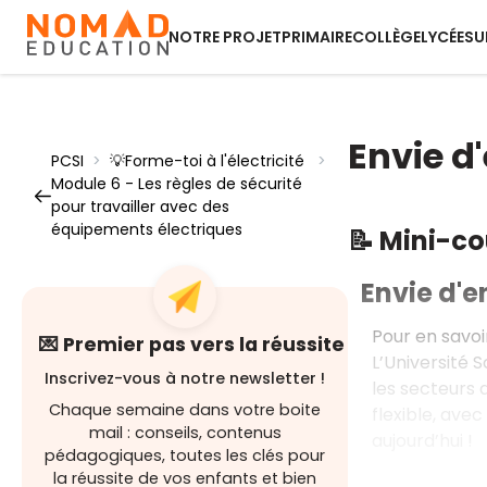
NOTRE PROJET
PRIMAIRE
COLLÈGE
LYCÉE
SU
Envie d'
PCSI
>
💡Forme-toi à l'électricité
>
Module 6 - Les règles de sécurité
pour travailler avec des
équipements électriques
📝 Mini-c
Envie d'en
Pour en savoi
💌 Premier pas vers la réussite
L’Université 
Inscrivez-vous à notre newsletter !
les secteurs d
Chaque semaine dans votre boite
flexible, ave
mail : conseils, contenus
aujourd’hui !
pédagogiques, toutes les clés pour
la réussite de vos enfants et bien