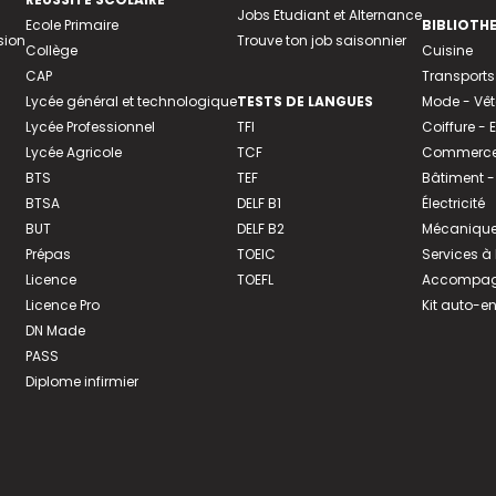
Jobs Etudiant et Alternance
Ecole Primaire
BIBLIOTH
sion
Trouve ton job saisonnier
Collège
Cuisine
CAP
Transports
Lycée général et technologique
TESTS DE LANGUES
Mode - Vê
Lycée Professionnel
TFI
Coiffure -
Lycée Agricole
TCF
Commerce 
BTS
TEF
Bâtiment -
BTSA
DELF B1
Électricité
BUT
DELF B2
Mécanique
Prépas
TOEIC
Services à
Licence
TOEFL
Accompagn
Licence Pro
Kit auto-e
DN Made
PASS
Diplome infirmier